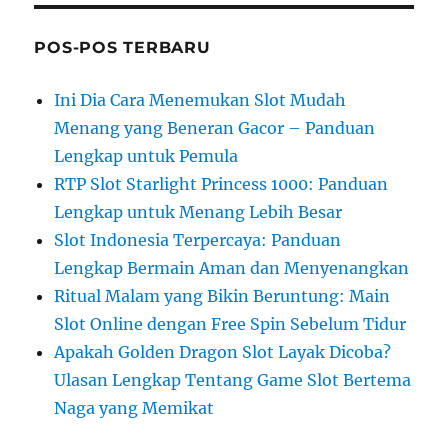
POS-POS TERBARU
Ini Dia Cara Menemukan Slot Mudah
Menang yang Beneran Gacor – Panduan
Lengkap untuk Pemula
RTP Slot Starlight Princess 1000: Panduan
Lengkap untuk Menang Lebih Besar
Slot Indonesia Terpercaya: Panduan
Lengkap Bermain Aman dan Menyenangkan
Ritual Malam yang Bikin Beruntung: Main
Slot Online dengan Free Spin Sebelum Tidur
Apakah Golden Dragon Slot Layak Dicoba?
Ulasan Lengkap Tentang Game Slot Bertema
Naga yang Memikat