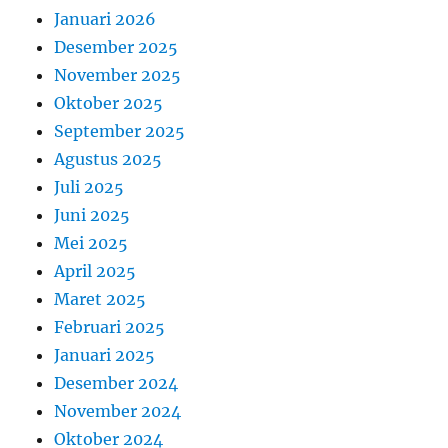
Januari 2026
Desember 2025
November 2025
Oktober 2025
September 2025
Agustus 2025
Juli 2025
Juni 2025
Mei 2025
April 2025
Maret 2025
Februari 2025
Januari 2025
Desember 2024
November 2024
Oktober 2024