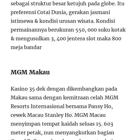
sebagai struktur besar ketujuh pada globe. Itu
preferensi Cotai Dunia, gerakan jasmani
istimewa & kondisi urusan wisata. Kondisi
permainannya berukuran 550, 000 suku kotak
& mengusulkan 3, 400 jentera slot maka 800
meja bandar
MGM Makau
Kasino 35 dek dengan dikembangkan pada
Makau sama dengan kemitraan celah MGM
Resorts Internasional bersama Pansy Ho,
cewek Macau Stanley Ho. MGM Macau
menyimpan tempat kaidah seluas 15. 603
meter petak, nun menyangkutkan bagian