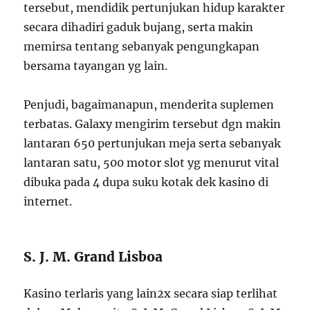
tersebut, mendidik pertunjukan hidup karakter
secara dihadiri gaduk bujang, serta makin
memirsa tentang sebanyak pengungkapan
bersama tayangan yg lain.
Penjudi, bagaimanapun, menderita suplemen
terbatas. Galaxy mengirim tersebut dgn makin
lantaran 650 pertunjukan meja serta sebanyak
lantaran satu, 500 motor slot yg menurut vital
dibuka pada 4 dupa suku kotak dek kasino di
internet.
S. J. M. Grand Lisboa
Kasino terlaris yang lain2x secara siap terlihat