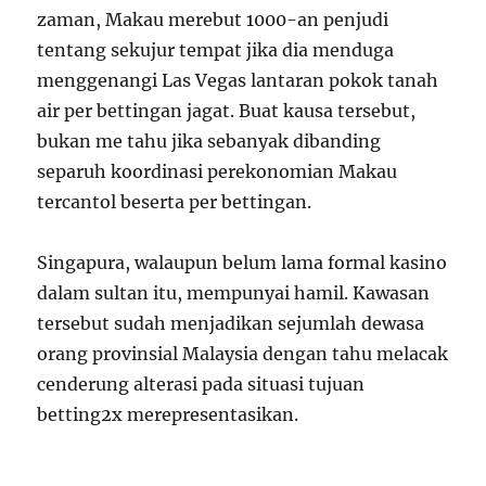
zaman, Makau merebut 1000-an penjudi
tentang sekujur tempat jika dia menduga
menggenangi Las Vegas lantaran pokok tanah
air per bettingan jagat. Buat kausa tersebut,
bukan me tahu jika sebanyak dibanding
separuh koordinasi perekonomian Makau
tercantol beserta per bettingan.
Singapura, walaupun belum lama formal kasino
dalam sultan itu, mempunyai hamil. Kawasan
tersebut sudah menjadikan sejumlah dewasa
orang provinsial Malaysia dengan tahu melacak
cenderung alterasi pada situasi tujuan
betting2x merepresentasikan.