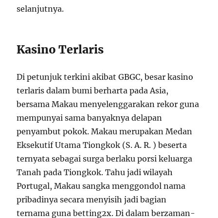
selanjutnya.
Kasino Terlaris
Di petunjuk terkini akibat GBGC, besar kasino
terlaris dalam bumi berharta pada Asia,
bersama Makau menyelenggarakan rekor guna
mempunyai sama banyaknya delapan
penyambut pokok. Makau merupakan Medan
Eksekutif Utama Tiongkok (S. A. R. ) beserta
ternyata sebagai surga berlaku porsi keluarga
Tanah pada Tiongkok. Tahu jadi wilayah
Portugal, Makau sangka menggondol nama
pribadinya secara menyisih jadi bagian
ternama guna betting2x. Di dalam berzaman-