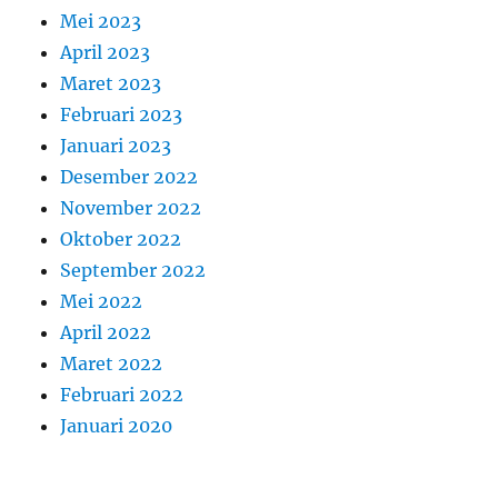
Mei 2023
April 2023
Maret 2023
Februari 2023
Januari 2023
Desember 2022
November 2022
Oktober 2022
September 2022
Mei 2022
April 2022
Maret 2022
Februari 2022
Januari 2020