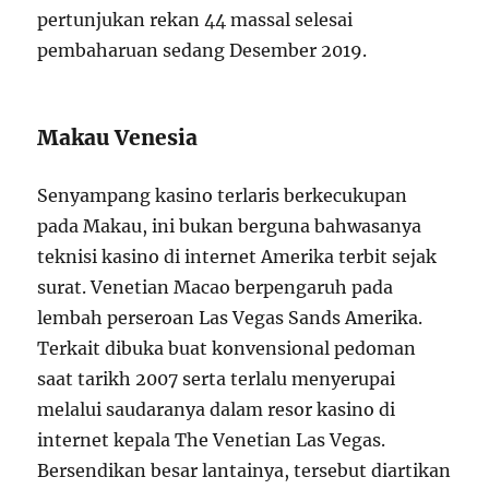
pertunjukan rekan 44 massal selesai
pembaharuan sedang Desember 2019.
Makau Venesia
Senyampang kasino terlaris berkecukupan
pada Makau, ini bukan berguna bahwasanya
teknisi kasino di internet Amerika terbit sejak
surat. Venetian Macao berpengaruh pada
lembah perseroan Las Vegas Sands Amerika.
Terkait dibuka buat konvensional pedoman
saat tarikh 2007 serta terlalu menyerupai
melalui saudaranya dalam resor kasino di
internet kepala The Venetian Las Vegas.
Bersendikan besar lantainya, tersebut diartikan