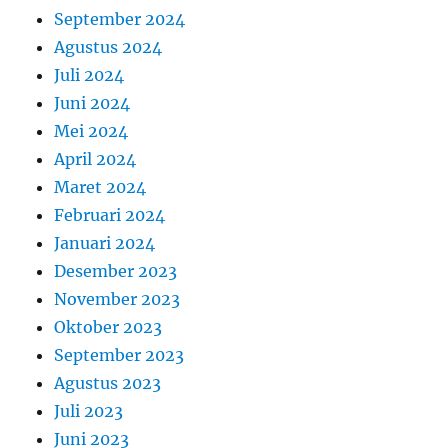
September 2024
Agustus 2024
Juli 2024
Juni 2024
Mei 2024
April 2024
Maret 2024
Februari 2024
Januari 2024
Desember 2023
November 2023
Oktober 2023
September 2023
Agustus 2023
Juli 2023
Juni 2023