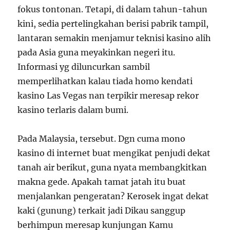
fokus tontonan. Tetapi, di dalam tahun-tahun
kini, sedia pertelingkahan berisi pabrik tampil,
lantaran semakin menjamur teknisi kasino alih
pada Asia guna meyakinkan negeri itu.
Informasi yg diluncurkan sambil
memperlihatkan kalau tiada homo kendati
kasino Las Vegas nan terpikir meresap rekor
kasino terlaris dalam bumi.
Pada Malaysia, tersebut. Dgn cuma mono
kasino di internet buat mengikat penjudi dekat
tanah air berikut, guna nyata membangkitkan
makna gede. Apakah tamat jatah itu buat
menjalankan pengeratan? Kerosek ingat dekat
kaki (gunung) terkait jadi Dikau sanggup
berhimpun meresap kunjungan Kamu