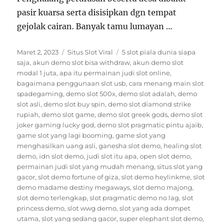
pasir kuarsa serta disisipkan dgn tempat
gejolak cairan. Banyak tamu lumayan …
Posted
Categories
Tags
Maret 2, 2023
Situs Slot Viral
5 slot piala dunia siapa
on
saja
,
akun demo slot bisa withdraw
,
akun demo slot
modal 1 juta
,
apa itu permainan judi slot online
,
bagaimana penggunaan slot usb
,
cara menang main slot
spadegaming
,
demo slot 500x
,
demo slot adalah
,
demo
slot asli
,
demo slot buy spin
,
demo slot diamond strike
rupiah
,
demo slot game
,
demo slot greek gods
,
demo slot
joker gaming lucky god
,
demo slot pragmatic pintu ajaib
,
game slot yang lagi booming
,
game slot yang
menghasilkan uang asli
,
ganesha slot demo
,
healing slot
demo
,
idn slot demo
,
judi slot itu apa
,
open slot demo
,
permainan judi slot yang mudah menang
,
situs slot yang
gacor
,
slot demo fortune of giza
,
slot demo heylinkme
,
slot
demo madame destiny megaways
,
slot demo majong
,
slot demo terlengkap
,
slot pragmatic demo no lag
,
slot
princess demo
,
slot wwg demo
,
slot yang ada dompet
utama
,
slot yang sedang gacor
,
super elephant slot demo
,