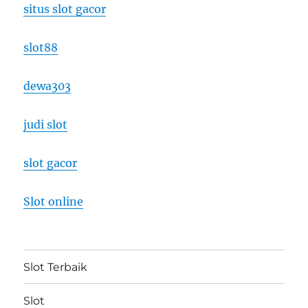
situs slot gacor
slot88
dewa303
judi slot
slot gacor
Slot online
Slot Terbaik
Slot