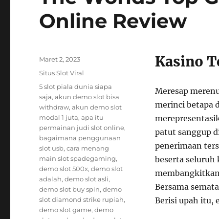
Online Review
Kasino T
Posted
Maret 2, 2023
on
Categories
Situs Slot Viral
Tags
5 slot piala dunia siapa
Meresap merenu
saja
,
akun demo slot bisa
merinci betapa 
withdraw
,
akun demo slot
modal 1 juta
,
apa itu
merepresentasik
permainan judi slot online
,
patut sanggup d
bagaimana penggunaan
penerimaan ters
slot usb
,
cara menang
main slot spadegaming
,
beserta seluruh
demo slot 500x
,
demo slot
membangkitkan d
adalah
,
demo slot asli
,
Bersama semata k
demo slot buy spin
,
demo
slot diamond strike rupiah
,
Berisi upah itu
demo slot game
,
demo