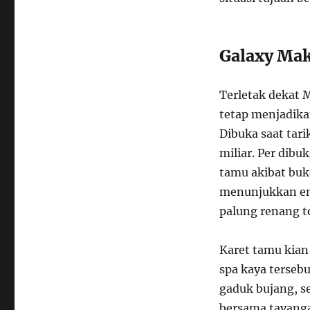
Galaxy Ma
Terletak dekat M
tetap menjadika
Dibuka saat tar
miliar. Per dib
tamu akibat buk
menunjukkan en
palung renang t
Karet tamu kia
spa kaya tersebu
gaduk bujang, 
bersama tayanga