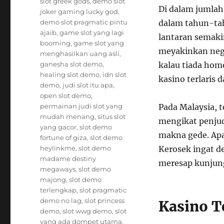
slot greek gods
,
demo slot
Di dalam jumlah 
joker gaming lucky god
,
demo slot pragmatic pintu
dalam tahun-tahu
ajaib
,
game slot yang lagi
lantaran semaki
booming
,
game slot yang
meyakinkan nege
menghasilkan uang asli
,
ganesha slot demo
,
kalau tiada hom
healing slot demo
,
idn slot
kasino terlaris 
demo
,
judi slot itu apa
,
open slot demo
,
permainan judi slot yang
Pada Malaysia, 
mudah menang
,
situs slot
mengikat penjud
yang gacor
,
slot demo
makna gede. Apa
fortune of giza
,
slot demo
heylinkme
,
slot demo
Kerosek ingat d
madame destiny
meresap kunjun
megaways
,
slot demo
majong
,
slot demo
terlengkap
,
slot pragmatic
demo no lag
,
slot princess
Kasino T
demo
,
slot wwg demo
,
slot
yang ada dompet utama
,