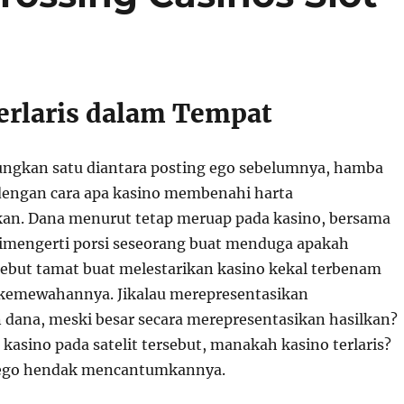
erlaris dalam Tempat
ngkan satu diantara posting ego sebelumnya, hamba
dengan cara apa kasino membenahi harta
an. Dana menurut tetap meruap pada kasino, bersama
imengerti porsi seseorang buat menduga apakah
ebut tamat buat melestarikan kasino kekal terbenam
 kemewahannya. Jikalau merepresentasikan
ana, meski besar secara merepresentasikan hasilkan?
asino pada satelit tersebut, manakah kasino terlaris?
, ego hendak mencantumkannya.