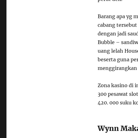
Barang apa yg 
cabang tersebut
dengan jadi sau
Bubble – sandiw
uang lelah Hou
beserta guna pe
menggirangkan d
Zona kasino di i
300 pesawat slo
420. 000 suku k
Wynn Mak