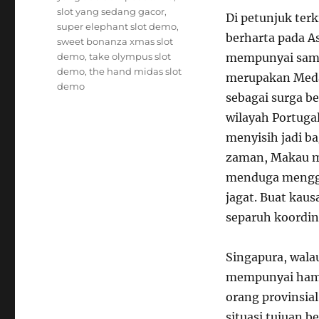
slot yang sedang gacor
,
Di petunjuk terk
super elephant slot demo
,
berharta pada A
sweet bonanza xmas slot
demo
,
take olympus slot
mempunyai sama
demo
,
the hand midas slot
merupakan Medan
demo
sebagai surga b
wilayah Portuga
menyisih jadi b
zaman, Makau me
menduga menggen
jagat. Buat kaus
separuh koordin
Singapura, wala
mempunyai hami
orang provinsia
situasi tujuan 