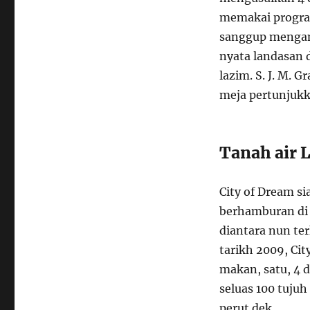
memakai progra
sanggup mengam
nyata landasan 
lazim. S. J. M. 
meja pertunjukk
Tanah air
City of Dream s
berhamburan di 
diantara nun ter
tarikh 2009, Ci
makan, satu, 4 
seluas 100 tuju
perut dek.