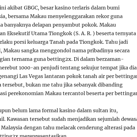
ini akibat GBGC, besar kasino terlaris dalam bumi
sia, bersama Makau menyelenggarakan rekor guna
 banyaknya delapan penyambut pokok. Makau
 Eksekutif Utama Tiongkok (S. A. R. ) beserta ternyata
erlaku porsi keluarga Tanah pada Tiongkok. Tahu jadi
l, Makau sangka menggondol nama pribadinya secara
agian ternama guna betting2x. Di dalam berzaman-
rebut 1000-an penjudi tentang sekujur tempat jika dia
angi Las Vegas lantaran pokok tanah air per bettinga
a tersebut, bukan me tahu jika sebanyak dibanding
asi perekonomian Makau tercantol beserta per bettinga
upun belum lama formal kasino dalam sultan itu,
l. Kawasan tersebut sudah menjadikan sejumlah dewas
l Malaysia dengan tahu melacak cenderung alterasi pada
betting2x merepresentasikan.