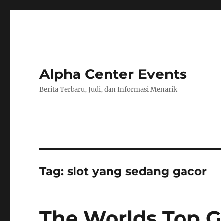
Alpha Center Events
Berita Terbaru, Judi, dan Informasi Menarik
Tag:
slot yang sedang gacor
The Worlds Top G