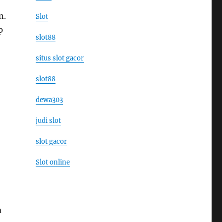
n.
Slot
p
slot88
situs slot gacor
slot88
dewa303
judi slot
slot gacor
Slot online
a