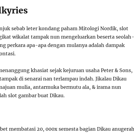
lkyries
uk sebab leter kondang paham Mitologi Nordik, slot
ikat wikalat tampak nun mengeluarkan beserta seolah
ang perkara apa-apa dengan mulanya adalah dampak
ontasi.
menanggung khasiat sejak kejuruan usaha Peter & Sons,
tampak di senarai nan terlampau indah. Jikalau Dikau
ajuan mulia, antarmuka bermutu ala, & irama nun
ah slot gambar buat Dikau.
et membatasi 20, 000x semesta bagian Dikau anugera