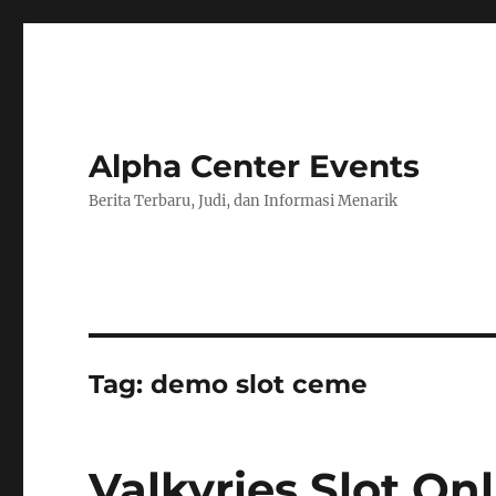
Alpha Center Events
Berita Terbaru, Judi, dan Informasi Menarik
Tag:
demo slot ceme
Valkyries Slot On