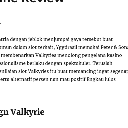
s
satria dengan jeblok menjumpai gaya tersebut buat
Namun dalam slot terkait, Yggdrasil memakai Peter & Son
 membenarkan Valkyries menolong pengelana kasino
sionalisme berlaku dengan spektakuler. Teruslah
ilaian slot Valkyries itu buat memancing ingat segena
rta alternatif persen nan mau positif Engkau lulus
gn Valkyrie