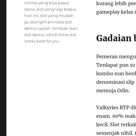
online yang bisa pakai
kurang lebih pre
dana
,
slot yang lagi bagus
gameplay kelas
hari ini
,
slot yang mudah
jp
,
starlight princess slot
demo rupiah
,
tembak ikan
slot demo
,
which time slot
Gadaian 
works best for you
Pemeran mengusut
Terdapat pun 10
kombo nun berdi
denominasi slip 
memuja Odin.
Valkyries RTP d
enam. 00% maka 
kecil. Slot terk
semenjak nihil. 