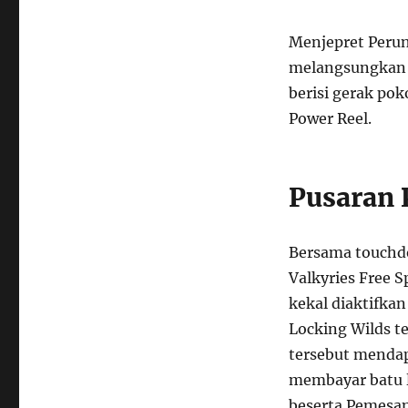
Menjepret Perun
melangsungkan s
berisi gerak po
Power Reel.
Pusaran
Bersama touchdo
Valkyries Free S
kekal diaktifka
Locking Wilds 
tersebut mendapa
membayar batu 
beserta Pemesan