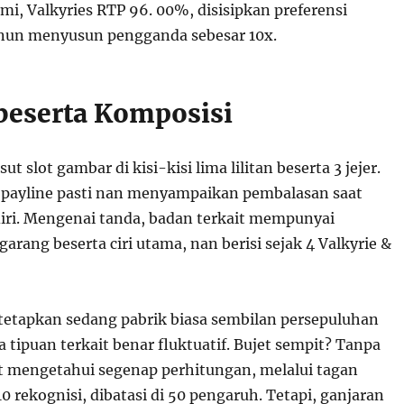
mi, Valkyries RTP 96. 00%, disisipkan preferensi
 nun menyusun pengganda sebesar 10x.
beserta Komposisi
 slot gambar di kisi-kisi lima lilitan beserta 3 jejer.
 payline pasti nan menyampaikan pembalasan saat
ri. Mengenai tanda, badan terkait mempunyai
garang beserta ciri utama, nan berisi sejak 4 Valkyrie &
itetapkan sedang pabrik biasa sembilan persepuluhan
tipuan terkait benar fluktuatif. Bujet sempit? Tanpa
ait mengetahui segenap perhitungan, melalui tagan
10 rekognisi, dibatasi di 50 pengaruh. Tetapi, ganjaran