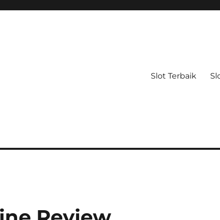
Slot Terbaik
Sl
line Review