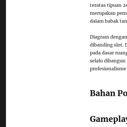
teratas tipuan 
merupakan peme
dalam babak tan
Diagram dengan
dibanding slot. 
pada dasar ruan
selalu dibangun
profesionalisme
Bahan P
Gameplay