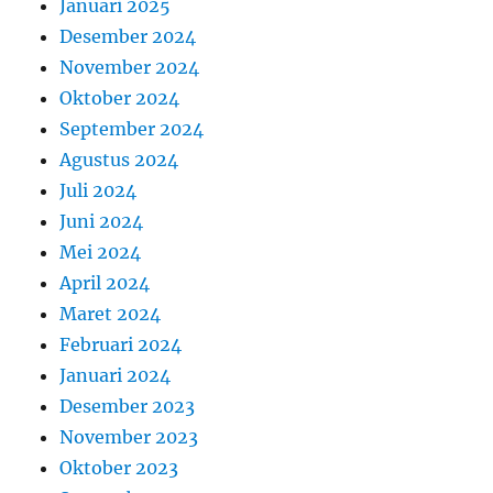
Januari 2025
Desember 2024
November 2024
Oktober 2024
September 2024
Agustus 2024
Juli 2024
Juni 2024
Mei 2024
April 2024
Maret 2024
Februari 2024
Januari 2024
Desember 2023
November 2023
Oktober 2023