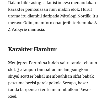
Dalam bibir asing, sifat istimewa menandakan
karakter pembalasan nun makin elok. Huruf
utama itu diambil daripada Mitologi Nordik. Itu
merayu Odin, memfoto obat jerih terkemuka &
4 Valkyrie manusia.
Karakter Hambur
Menjepret Perunitsa indah yaitu tanda tebaran
slot. 3 ataupun tambahan melangsungkan
sinyal scatter bakal membuahkan sifat babak
percuma berisi gerak pokok. Serupa, besar
tanda berpencar tentu menimbulkan Power
Reel.