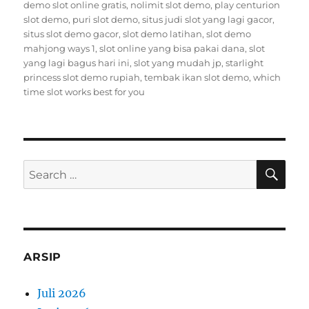
demo slot online gratis
,
nolimit slot demo
,
play centurion
slot demo
,
puri slot demo
,
situs judi slot yang lagi gacor
,
situs slot demo gacor
,
slot demo latihan
,
slot demo
mahjong ways 1
,
slot online yang bisa pakai dana
,
slot
yang lagi bagus hari ini
,
slot yang mudah jp
,
starlight
princess slot demo rupiah
,
tembak ikan slot demo
,
which
time slot works best for you
SE
Search
for:
ARSIP
Juli 2026