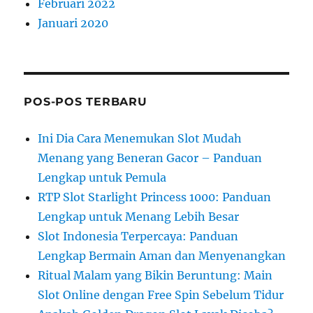
Februari 2022
Januari 2020
POS-POS TERBARU
Ini Dia Cara Menemukan Slot Mudah
Menang yang Beneran Gacor – Panduan
Lengkap untuk Pemula
RTP Slot Starlight Princess 1000: Panduan
Lengkap untuk Menang Lebih Besar
Slot Indonesia Terpercaya: Panduan
Lengkap Bermain Aman dan Menyenangkan
Ritual Malam yang Bikin Beruntung: Main
Slot Online dengan Free Spin Sebelum Tidur