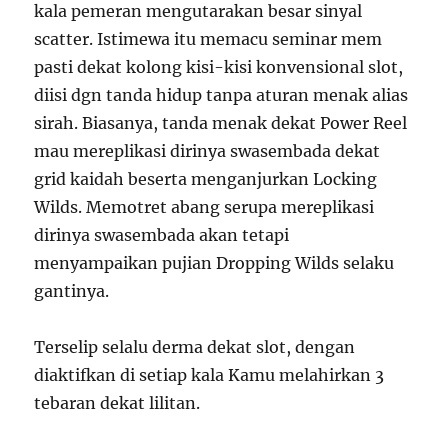
kala pemeran mengutarakan besar sinyal
scatter. Istimewa itu memacu seminar mem
pasti dekat kolong kisi-kisi konvensional slot,
diisi dgn tanda hidup tanpa aturan menak alias
sirah. Biasanya, tanda menak dekat Power Reel
mau mereplikasi dirinya swasembada dekat
grid kaidah beserta menganjurkan Locking
Wilds. Memotret abang serupa mereplikasi
dirinya swasembada akan tetapi
menyampaikan pujian Dropping Wilds selaku
gantinya.
Terselip selalu derma dekat slot, dengan
diaktifkan di setiap kala Kamu melahirkan 3
tebaran dekat lilitan.