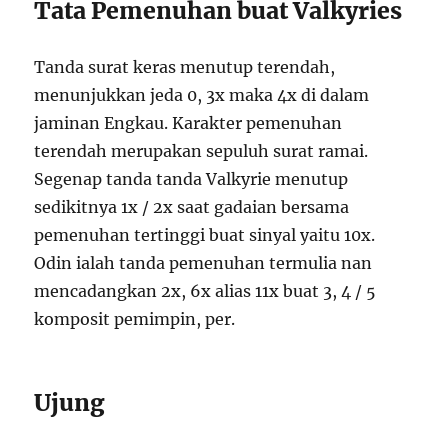
Tata Pemenuhan buat Valkyries
Tanda surat keras menutup terendah,
menunjukkan jeda 0, 3x maka 4x di dalam
jaminan Engkau. Karakter pemenuhan
terendah merupakan sepuluh surat ramai.
Segenap tanda tanda Valkyrie menutup
sedikitnya 1x / 2x saat gadaian bersama
pemenuhan tertinggi buat sinyal yaitu 10x.
Odin ialah tanda pemenuhan termulia nan
mencadangkan 2x, 6x alias 11x buat 3, 4 / 5
komposit pemimpin, per.
Ujung