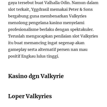
gaya tersebut buat Valhalla Odin. Namun dalam
slot terkait, Yggdrasil memakai Peter & Sons
bergabung guna membenarkan Valkyries
menolong pengelana kasino menyelami
profesionalisme berlaku dengan spektakuler.
Teruslah mengucapkan penilaian slot Valkyries
itu buat memancing ingat segenap akan
gameplay serta alternatif persen nan mau
positif Engkau lulus tinggi.
Kasino dgn Valkyrie
Loper Valkyries