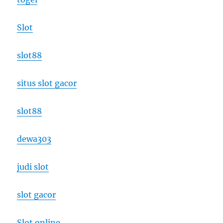
Slot
slot88
situs slot gacor
slot88
dewa303
judi slot
slot gacor
Slot online