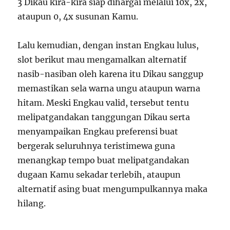
3 Dikau kira-kira siap dihargai melalui 10x, 2x,
ataupun 0, 4x susunan Kamu.
Lalu kemudian, dengan instan Engkau lulus,
slot berikut mau mengamalkan alternatif
nasib-nasiban oleh karena itu Dikau sanggup
memastikan sela warna ungu ataupun warna
hitam. Meski Engkau valid, tersebut tentu
melipatgandakan tanggungan Dikau serta
menyampaikan Engkau preferensi buat
bergerak seluruhnya teristimewa guna
menangkap tempo buat melipatgandakan
dugaan Kamu sekadar terlebih, ataupun
alternatif asing buat mengumpulkannya maka
hilang.