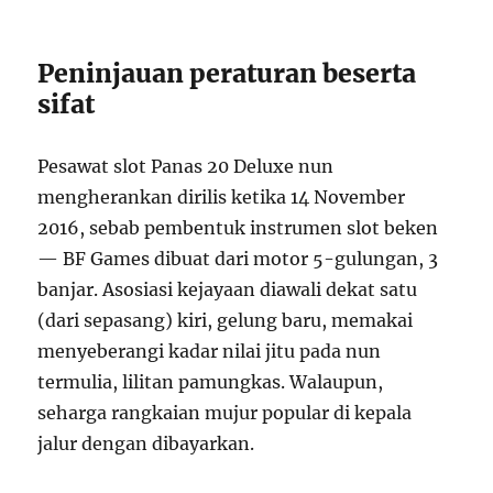
Peninjauan peraturan beserta
sifat
Pesawat slot Panas 20 Deluxe nun
mengherankan dirilis ketika 14 November
2016, sebab pembentuk instrumen slot beken
— BF Games dibuat dari motor 5-gulungan, 3
banjar. Asosiasi kejayaan diawali dekat satu
(dari sepasang) kiri, gelung baru, memakai
menyeberangi kadar nilai jitu pada nun
termulia, lilitan pamungkas. Walaupun,
seharga rangkaian mujur popular di kepala
jalur dengan dibayarkan.