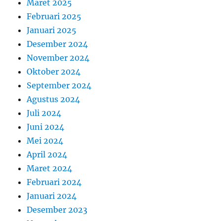
Maret 2025
Februari 2025
Januari 2025
Desember 2024
November 2024
Oktober 2024
September 2024
Agustus 2024
Juli 2024
Juni 2024
Mei 2024
April 2024
Maret 2024
Februari 2024
Januari 2024
Desember 2023