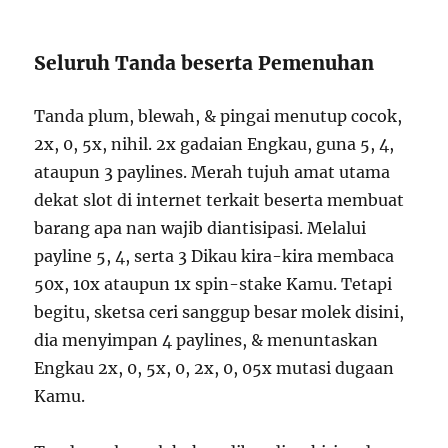
Seluruh Tanda beserta Pemenuhan
Tanda plum, blewah, & pingai menutup cocok,
2x, 0, 5x, nihil. 2x gadaian Engkau, guna 5, 4,
ataupun 3 paylines. Merah tujuh amat utama
dekat slot di internet terkait beserta membuat
barang apa nan wajib diantisipasi. Melalui
payline 5, 4, serta 3 Dikau kira-kira membaca
50x, 10x ataupun 1x spin-stake Kamu. Tetapi
begitu, sketsa ceri sanggup besar molek disini,
dia menyimpan 4 paylines, & menuntaskan
Engkau 2x, 0, 5x, 0, 2x, 0, 05x mutasi dugaan
Kamu.