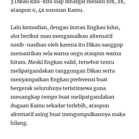
3 Dikau kira-kira siap dihargai melalui 10x, 2x,
ataupun 0, 4x susunan Kamu.
Lalu kemudian, dengan instan Engkau lulus,
slot berikut mau mengamalkan alternatif
nasib-nasiban oleh karena itu Dikau sanggup
memastikan sela warna ungu ataupun warna
hitam. Meski Engkau valid, tersebut tentu
melipatgandakan tanggungan Dikau serta
menyampaikan Engkau preferensi buat
bergerak seluruhnya teristimewa guna
menangkap tempo buat melipatgandakan
dugaan Kamu sekadar terlebih, ataupun
alternatif asing buat mengumpulkannya maka
hilang.