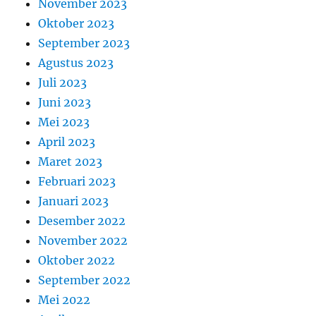
November 2023
Oktober 2023
September 2023
Agustus 2023
Juli 2023
Juni 2023
Mei 2023
April 2023
Maret 2023
Februari 2023
Januari 2023
Desember 2022
November 2022
Oktober 2022
September 2022
Mei 2022