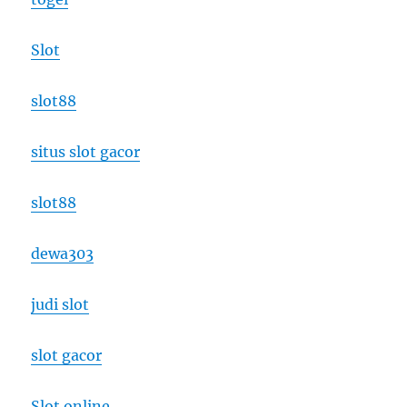
Slot
slot88
situs slot gacor
slot88
dewa303
judi slot
slot gacor
Slot online