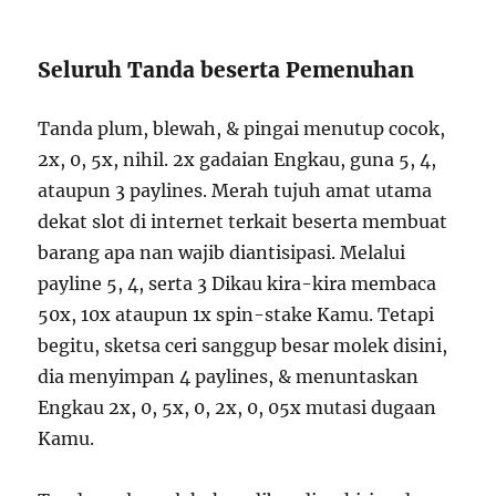
Seluruh Tanda beserta Pemenuhan
Tanda plum, blewah, & pingai menutup cocok,
2x, 0, 5x, nihil. 2x gadaian Engkau, guna 5, 4,
ataupun 3 paylines. Merah tujuh amat utama
dekat slot di internet terkait beserta membuat
barang apa nan wajib diantisipasi. Melalui
payline 5, 4, serta 3 Dikau kira-kira membaca
50x, 10x ataupun 1x spin-stake Kamu. Tetapi
begitu, sketsa ceri sanggup besar molek disini,
dia menyimpan 4 paylines, & menuntaskan
Engkau 2x, 0, 5x, 0, 2x, 0, 05x mutasi dugaan
Kamu.