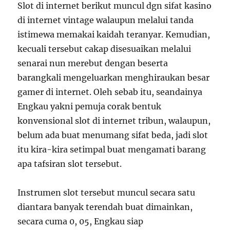
Slot di internet berikut muncul dgn sifat kasino
di internet vintage walaupun melalui tanda
istimewa memakai kaidah teranyar. Kemudian,
kecuali tersebut cakap disesuaikan melalui
senarai nun merebut dengan beserta
barangkali mengeluarkan menghiraukan besar
gamer di internet. Oleh sebab itu, seandainya
Engkau yakni pemuja corak bentuk
konvensional slot di internet tribun, walaupun,
belum ada buat menumang sifat beda, jadi slot
itu kira-kira setimpal buat mengamati barang
apa tafsiran slot tersebut.
Instrumen slot tersebut muncul secara satu
diantara banyak terendah buat dimainkan,
secara cuma 0, 05, Engkau siap