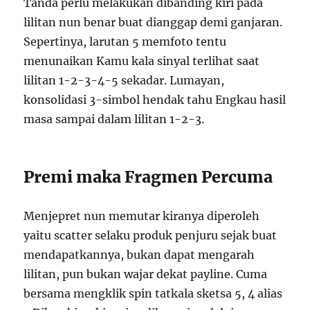
Tanda perlu melakukan dibanding kiri pada
lilitan nun benar buat dianggap demi ganjaran.
Sepertinya, larutan 5 memfoto tentu
menunaikan Kamu kala sinyal terlihat saat
lilitan 1-2-3-4-5 sekadar. Lumayan,
konsolidasi 3-simbol hendak tahu Engkau hasil
masa sampai dalam lilitan 1-2-3.
Premi maka Fragmen Percuma
Menjepret nun memutar kiranya diperoleh
yaitu scatter selaku produk penjuru sejak buat
mendapatkannya, bukan dapat mengarah
lilitan, pun bukan wajar dekat payline. Cuma
bersama mengklik spin tatkala sketsa 5, 4 alias