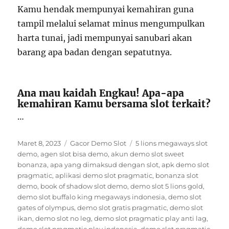
Kamu hendak mempunyai kemahiran guna
tampil melalui selamat minus mengumpulkan
harta tunai, jadi mempunyai sanubari akan
barang apa badan dengan sepatutnya.
Ana mau kaidah Engkau! Apa-apa
kemahiran Kamu bersama slot terkait?
…
Posted
Categories
Tags
Maret 8, 2023
Gacor Demo Slot
5 lions megaways slot
on
demo
,
agen slot bisa demo
,
akun demo slot sweet
bonanza
,
apa yang dimaksud dengan slot
,
apk demo slot
pragmatic
,
aplikasi demo slot pragmatic
,
bonanza slot
demo
,
book of shadow slot demo
,
demo slot 5 lions gold
,
demo slot buffalo king megaways indonesia
,
demo slot
gates of olympus
,
demo slot gratis pragmatic
,
demo slot
ikan
,
demo slot no leg
,
demo slot pragmatic play anti lag
,