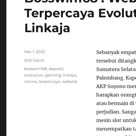
Terpercaya Evolu
Linkaja
Posted
Mei 1, 2022
Sebanyak empat 
on
Categories
Slot Gacor
tersebut ditangk
Tags
bosswin168
,
deposit
,
Sumatera Selata
evolution
,
gaming
,
linkaja
,
Palembang. Kap
online
,
terpercaya
,
website
AKP Suyono mene
harapkan orang
atau bermain di
perjudian. San
mesin slot untu
menempatkan tar