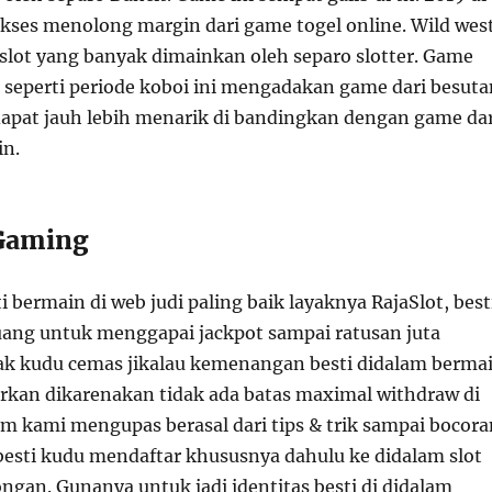
ses menolong margin dari game togel online. Wild wes
 slot yang banyak dimainkan oleh separo slotter. Game
 seperti periode koboi ini mengadakan game dari besuta
dapat jauh lebih menarik di bandingkan dengan game dar
in.
 Gaming
ti bermain di web judi paling baik layaknya RajaSlot, best
ng untuk menggapai jackpot sampai ratusan juta
idak kudu cemas jikalau kemenangan besti didalam berma
yarkan dikarenakan tidak ada batas maximal withdraw di
um kami mengupas berasal dari tips & trik sampai bocora
 besti kudu mendaftar khususnya dahulu ke didalam slot
ngan. Gunanya untuk jadi identitas besti di didalam