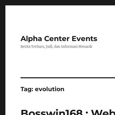
Alpha Center Events
Berita Terbaru, Judi, dan Informasi Menarik
Tag:
evolution
Bosswin168 : Web