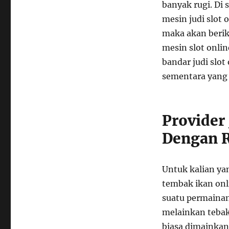
banyak rugi. Di 
mesin judi slot
maka akan berik
mesin slot onli
bandar judi slo
sementara yang 
Provider 
Dengan 
Untuk kalian ya
tembak ikan onl
suatu permainan
melainkan tebak
biasa dimainkan 