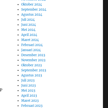
Oktober 2024
September 2024
Agustus 2024
Juli 2024
Juni 2024
Mei 2024
April 2024
Maret 2024
Februari 2024
Januari 2024
Desember 2023
November 2023
Oktober 2023
September 2023
Agustus 2023
Juli 2023
Juni 2023
TP
Mei 2023
April 2023
Maret 2023
Februari 2023