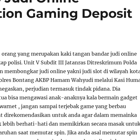
tion Gaming Deposit
orang yang merupakan kaki tangan bandar judi online
ap polisi. Unit V Subdit III Jatanras Ditreskrimum Polda
n membongkar judi online yakni judi slot di wilayah kot
olres Bontang AKBP Hamam Wahyudi melalui Kasi Hum
gaskan, perjudian termasuk tindak pidana. Dia
tua bisa mengawasi anak-anaknya kala bermain gadget
 warnet , jangan sampai terjebak game yang berbau
gat direkomendasikan untuk anda agar dalam memainka
k lebih berhati-hati dan memikirkan secara masak untu
uhan saat memutar spin. Jika anda asal memutar spin