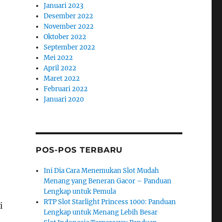
Januari 2023
Desember 2022
November 2022
Oktober 2022
September 2022
Mei 2022
April 2022
Maret 2022
Februari 2022
Januari 2020
POS-POS TERBARU
,
Ini Dia Cara Menemukan Slot Mudah
Menang yang Beneran Gacor – Panduan
Lengkap untuk Pemula
RTP Slot Starlight Princess 1000: Panduan
i
Lengkap untuk Menang Lebih Besar