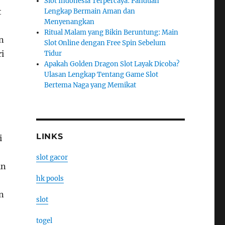
Slot Indonesia Terpercaya: Panduan
t
Lengkap Bermain Aman dan
Menyenangkan
Ritual Malam yang Bikin Beruntung: Main
n
Slot Online dengan Free Spin Sebelum
i
Tidur
Apakah Golden Dragon Slot Layak Dicoba?
Ulasan Lengkap Tentang Game Slot
Bertema Naga yang Memikat
LINKS
i
slot gacor
in
hk pools
n
slot
togel