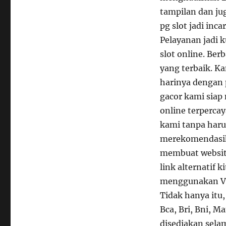
tampilan dan ju
pg slot jadi inc
Pelayanan jadi k
slot online. Ber
yang terbaik. Ka
harinya dengan p
gacor kami siap 
online terperca
kami tanpa haru
merekomendasik
membuat website
link alternatif 
menggunakan V
Tidak hanya itu,
Bca, Bri, Bni, 
disediakan sela