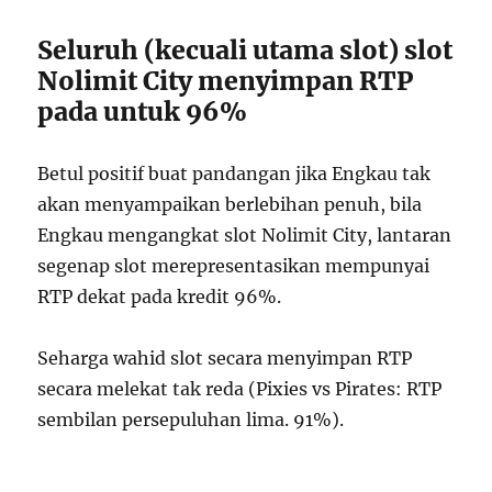
Seluruh (kecuali utama slot) slot
Nolimit City menyimpan RTP
pada untuk 96%
Betul positif buat pandangan jika Engkau tak
akan menyampaikan berlebihan penuh, bila
Engkau mengangkat slot Nolimit City, lantaran
segenap slot merepresentasikan mempunyai
RTP dekat pada kredit 96%.
Seharga wahid slot secara menyimpan RTP
secara melekat tak reda (Pixies vs Pirates: RTP
sembilan persepuluhan lima. 91%).