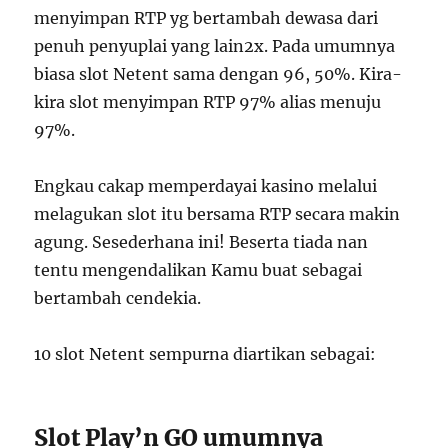
menyimpan RTP yg bertambah dewasa dari
penuh penyuplai yang lain2x. Pada umumnya
biasa slot Netent sama dengan 96, 50%. Kira-
kira slot menyimpan RTP 97% alias menuju
97%.
Engkau cakap memperdayai kasino melalui
melagukan slot itu bersama RTP secara makin
agung. Sesederhana ini! Beserta tiada nan
tentu mengendalikan Kamu buat sebagai
bertambah cendekia.
10 slot Netent sempurna diartikan sebagai:
Slot Play’n GO umumnya