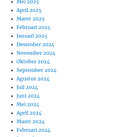
Mei 2025
April 2025
Maret 2025
Februari 2025
Januari 2025
Desember 2024
November 2024
Oktober 2024
September 2024
Agustus 2024
Juli 2024
Juni 2024
Mei 2024
April 2024
Maret 2024
Februari 2024