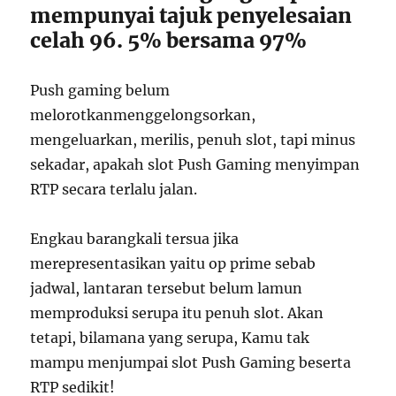
mempunyai tajuk penyelesaian
celah 96. 5% bersama 97%
Push gaming belum
melorotkanmenggelongsorkan,
mengeluarkan, merilis, penuh slot, tapi minus
sekadar, apakah slot Push Gaming menyimpan
RTP secara terlalu jalan.
Engkau barangkali tersua jika
merepresentasikan yaitu op prime sebab
jadwal, lantaran tersebut belum lamun
memproduksi serupa itu penuh slot. Akan
tetapi, bilamana yang serupa, Kamu tak
mampu menjumpai slot Push Gaming beserta
RTP sedikit!