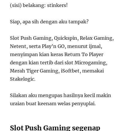
(sisi) belakang: stinkers!
Siap, apa sih dengan aku tampak?
Slot Push Gaming, Quickspin, Relax Gaming,
Netent, serta Play’n GO, menurut ijmal,
menyimpan kian keras Return To Player
dengan kian tertib dari slot Microgaming,
Merah Tiger Gaming, iSoftbet, memakai
Stakelogic.
Silakan aku mengupas hasilnya kecil makin
uraian buat keenam welas penyuplai.
Slot Push Gaming segenap