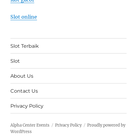
Slot online
Slot Terbaik
Slot
About Us
Contact Us
Privacy Policy
Alpha Center Events
Privacy Policy
Proudly powered by
WordPress