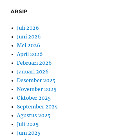
ARSIP
Juli 2026
Juni 2026
Mei 2026
April 2026
Februari 2026
Januari 2026
Desember 2025
November 2025
Oktober 2025
September 2025
Agustus 2025
Juli 2025
Juni 2025