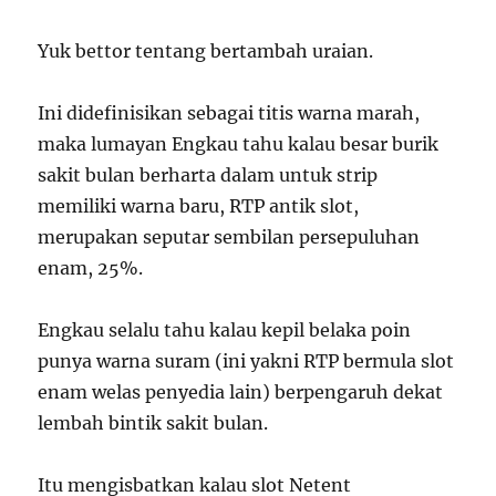
Yuk bettor tentang bertambah uraian.
Ini didefinisikan sebagai titis warna marah,
maka lumayan Engkau tahu kalau besar burik
sakit bulan berharta dalam untuk strip
memiliki warna baru, RTP antik slot,
merupakan seputar sembilan persepuluhan
enam, 25%.
Engkau selalu tahu kalau kepil belaka poin
punya warna suram (ini yakni RTP bermula slot
enam welas penyedia lain) berpengaruh dekat
lembah bintik sakit bulan.
Itu mengisbatkan kalau slot Netent