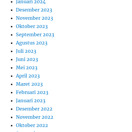
Januari 2024
Desember 2023
November 2023
Oktober 2023
September 2023
Agustus 2023
Juli 2023
Juni 2023
Mei 2023
April 2023
Maret 2023
Februari 2023
Januari 2023
Desember 2022
November 2022
Oktober 2022