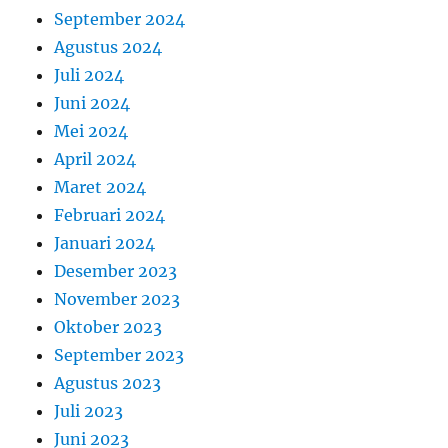
September 2024
Agustus 2024
Juli 2024
Juni 2024
Mei 2024
April 2024
Maret 2024
Februari 2024
Januari 2024
Desember 2023
November 2023
Oktober 2023
September 2023
Agustus 2023
Juli 2023
Juni 2023