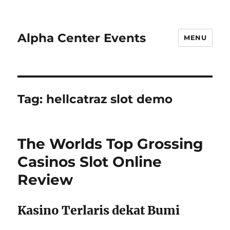
Alpha Center Events
MENU
Tag:
hellcatraz slot demo
The Worlds Top Grossing
Casinos Slot Online
Review
Kasino Terlaris dekat Bumi