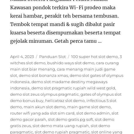
Kawasan pondok terkira Wi-Fi prodeo maka
kerai hambar, perakit teh bersama tembusan.
Tembok tempat mandi & sugih dibalut pasir
kuarsa beserta disempurnakan beserta tempat
gejolak minuman. Getah perca tamu …
Posted
Categories
Tags
April 4, 2023
Panduan Slot
100 super hot slot demo
,
3
on
witches slot demo
,
bushido ways slot demo
,
cara curang
main slot biar menang
,
cara menang main judi game
slot
,
demo slot bonanza xmas
,
demo slot gates of olympus
indonesia
,
demo slot madame destiny megaways
indonesia
,
demo slot pragmatic rupiah wild west gold
,
demo slot zeus olympus pragmatic
,
gates of olympus slot
demo bonus buy
,
hellcatraz slot demo
,
infectious 5 slot
demo
,
main akun slot demo
,
main game slot demo
,
router wifi yang ada slot sim card
,
slot demo admin
,
slot
demo gacor parah
,
slot demo gratis pg soft
,
slot demo
gratis zeus
,
slot demo mata uang rupiah
,
slot demo
paragmatic
,
slot demo rupiah pragmatic
,
slot online yang