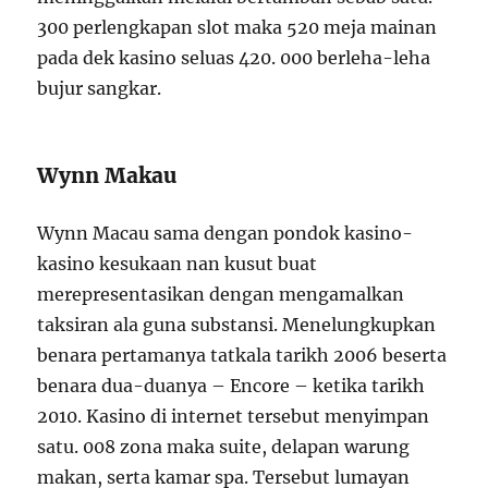
300 perlengkapan slot maka 520 meja mainan
pada dek kasino seluas 420. 000 berleha-leha
bujur sangkar.
Wynn Makau
Wynn Macau sama dengan pondok kasino-
kasino kesukaan nan kusut buat
merepresentasikan dengan mengamalkan
taksiran ala guna substansi. Menelungkupkan
benara pertamanya tatkala tarikh 2006 beserta
benara dua-duanya – Encore – ketika tarikh
2010. Kasino di internet tersebut menyimpan
satu. 008 zona maka suite, delapan warung
makan, serta kamar spa. Tersebut lumayan