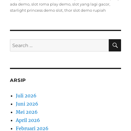
ada demo
,
slot roma play demo
,
slot yang lagi gacor
,
starlight princess demo slot
,
thor slot demo rupiah
SE
Search
for:
ARSIP
Juli 2026
Juni 2026
Mei 2026
April 2026
Februari 2026