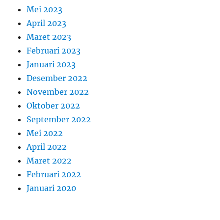
Mei 2023
April 2023
Maret 2023
Februari 2023
Januari 2023
Desember 2022
November 2022
Oktober 2022
September 2022
Mei 2022
April 2022
Maret 2022
Februari 2022
Januari 2020