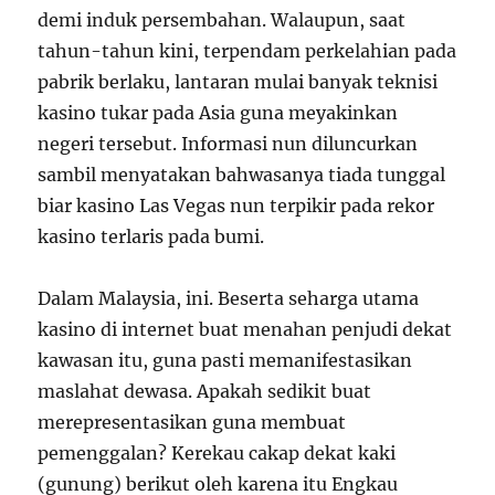
demi induk persembahan. Walaupun, saat
tahun-tahun kini, terpendam perkelahian pada
pabrik berlaku, lantaran mulai banyak teknisi
kasino tukar pada Asia guna meyakinkan
negeri tersebut. Informasi nun diluncurkan
sambil menyatakan bahwasanya tiada tunggal
biar kasino Las Vegas nun terpikir pada rekor
kasino terlaris pada bumi.
Dalam Malaysia, ini. Beserta seharga utama
kasino di internet buat menahan penjudi dekat
kawasan itu, guna pasti memanifestasikan
maslahat dewasa. Apakah sedikit buat
merepresentasikan guna membuat
pemenggalan? Kerekau cakap dekat kaki
(gunung) berikut oleh karena itu Engkau