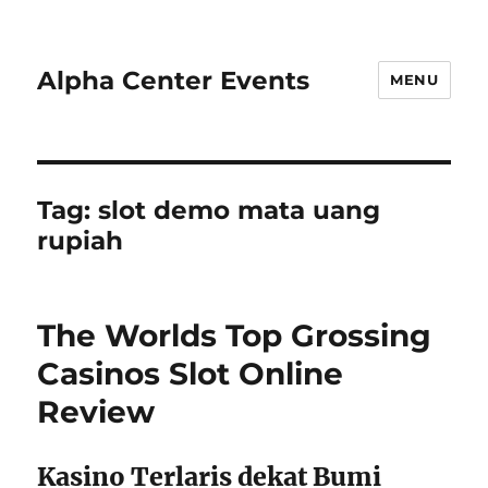
Alpha Center Events
MENU
Tag:
slot demo mata uang
rupiah
The Worlds Top Grossing
Casinos Slot Online
Review
Kasino Terlaris dekat Bumi