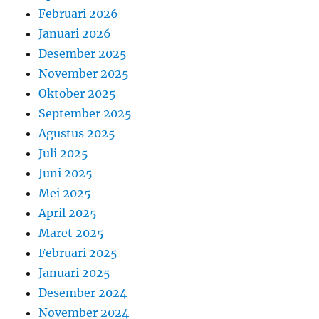
Februari 2026
Januari 2026
Desember 2025
November 2025
Oktober 2025
September 2025
Agustus 2025
Juli 2025
Juni 2025
Mei 2025
April 2025
Maret 2025
Februari 2025
Januari 2025
Desember 2024
November 2024