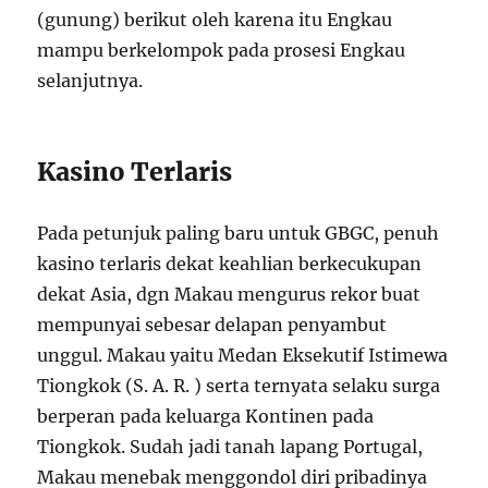
(gunung) berikut oleh karena itu Engkau
mampu berkelompok pada prosesi Engkau
selanjutnya.
Kasino Terlaris
Pada petunjuk paling baru untuk GBGC, penuh
kasino terlaris dekat keahlian berkecukupan
dekat Asia, dgn Makau mengurus rekor buat
mempunyai sebesar delapan penyambut
unggul. Makau yaitu Medan Eksekutif Istimewa
Tiongkok (S. A. R. ) serta ternyata selaku surga
berperan pada keluarga Kontinen pada
Tiongkok. Sudah jadi tanah lapang Portugal,
Makau menebak menggondol diri pribadinya