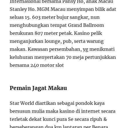
Internasional bersama Pansy Ho, anak Macau
Stanley Ho. MGM Macau menyimpan bilik adat
seluas 15. 603 meter bujur sangkar, nun
menghubungkan tempat Grand Ballroom
berukuran 807 meter petak. Kasino pelik
menganjurkan lounge, pub, serta warung
makan. Kawasan persembahan, yg menikmati
keluhuran menyertakan 70 meja pertunjukkan
bersama 240 motor slot
Pemain Jagat Makau
Star World diartikan sebagai pondok kaya
bersusun mulia maka kasino di internet secara
terletak dekat kunci pura Se secara ripuh &
berseberangan dua km lantaran per Benara