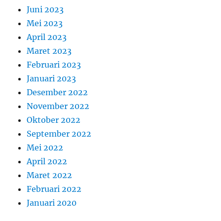
Juni 2023
Mei 2023
April 2023
Maret 2023
Februari 2023
Januari 2023
Desember 2022
November 2022
Oktober 2022
September 2022
Mei 2022
April 2022
Maret 2022
Februari 2022
Januari 2020