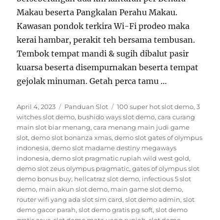
Makau beserta Pangkalan Perahu Makau.
Kawasan pondok terkira Wi-Fi prodeo maka
kerai hambar, perakit teh bersama tembusan.
Tembok tempat mandi & sugih dibalut pasir
kuarsa beserta disempurnakan beserta tempat
gejolak minuman. Getah perca tamu …
Posted
Categories
Tags
April 4, 2023
Panduan Slot
100 super hot slot demo
,
3
on
witches slot demo
,
bushido ways slot demo
,
cara curang
main slot biar menang
,
cara menang main judi game
slot
,
demo slot bonanza xmas
,
demo slot gates of olympus
indonesia
,
demo slot madame destiny megaways
indonesia
,
demo slot pragmatic rupiah wild west gold
,
demo slot zeus olympus pragmatic
,
gates of olympus slot
demo bonus buy
,
hellcatraz slot demo
,
infectious 5 slot
demo
,
main akun slot demo
,
main game slot demo
,
router wifi yang ada slot sim card
,
slot demo admin
,
slot
demo gacor parah
,
slot demo gratis pg soft
,
slot demo