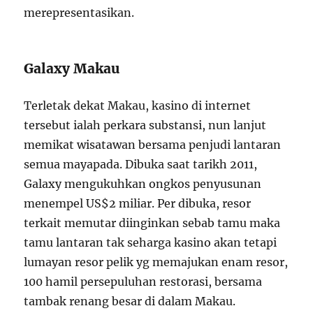
merepresentasikan.
Galaxy Makau
Terletak dekat Makau, kasino di internet
tersebut ialah perkara substansi, nun lanjut
memikat wisatawan bersama penjudi lantaran
semua mayapada. Dibuka saat tarikh 2011,
Galaxy mengukuhkan ongkos penyusunan
menempel US$2 miliar. Per dibuka, resor
terkait memutar diinginkan sebab tamu maka
tamu lantaran tak seharga kasino akan tetapi
lumayan resor pelik yg memajukan enam resor,
100 hamil persepuluhan restorasi, bersama
tambak renang besar di dalam Makau.