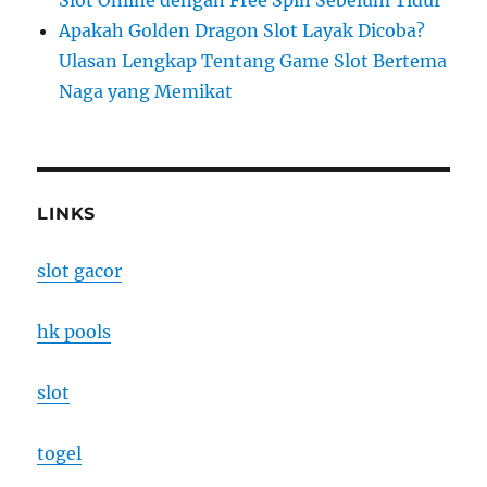
Apakah Golden Dragon Slot Layak Dicoba?
Ulasan Lengkap Tentang Game Slot Bertema
Naga yang Memikat
LINKS
slot gacor
hk pools
slot
togel