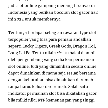
judi slot online gampang menang teranyar di
Indonesia yang berikan bocoran slot gacor hari
ini 2022 untuk membernya.
Tentunya terdapat sebagian tawaran type slot
terpopuler yang bisa para pemain andalkan
seperti Lucky Tigers, Greek Gods, Dragon Koi,
Long Lai Fa. Tentu nilai 12% itu bakal diambil
oleh pengembang yang sedia kan permainan
slot online. Judi yang dimainkan secara online
dapat dimainkan di mana saja sesuai bersama
dengan kebutuhan bisa dimainkan di rumah
tanpa harus keluar dari rumah. Salah satu
indikator permainan slot bisa dikatakan gacor
bila miliki nilai RTP kemenangan yang tinggi.