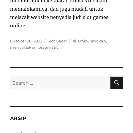
membutuhkan kekuatan khusus didalam
memainkannya, dan juga mudah untuk
melacak website penyedia judi slot games
online.…
Posted
Categories
Tags
Oktober 28, 2022
Slot Gacor
dijamin
,
lengkap
,
on
menyaksikan
,
pragmatic
SE
Search
for:
ARSIP