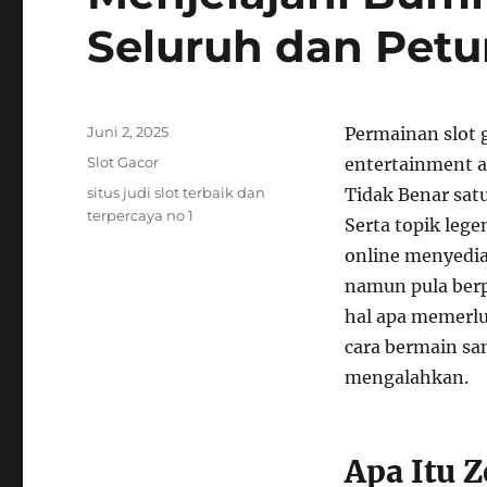
Seluruh dan Pet
Posted
Juni 2, 2025
Permainan slot g
on
Categories
Slot Gacor
entertainment a
Tags
situs judi slot terbaik dan
Tidak Benar sat
terpercaya no 1
Serta topik leg
online menyedi
namun pula berp
hal apa memerluk
cara bermain sa
mengalahkan.
Apa Itu Z