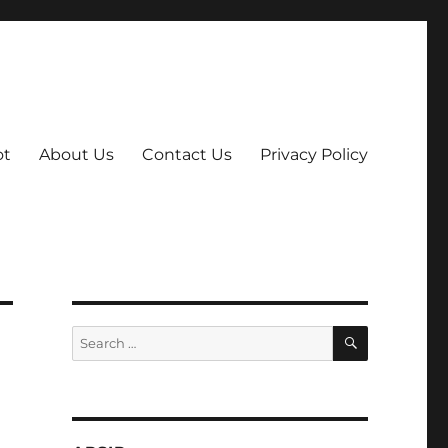
ot
About Us
Contact Us
Privacy Policy
SEARCH
Search
for: