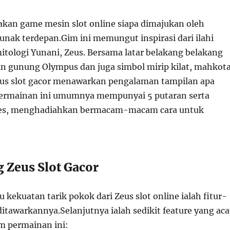
akan game mesin slot online siapa dimajukan oleh
lunak terdepan.Gim ini memungut inspirasi dari ilahi
mitologi Yunani, Zeus. Bersama latar belakang belakang
 gunung Olympus dan juga simbol mirip kilat, mahkota
Zeus slot gacor menawarkan pengalaman tampilan apa
ermainan ini umumnya mempunyai 5 putaran serta
nes, menghadiahkan bermacam-macam cara untuk
g Zeus Slot Gacor
 kekuatan tarik pokok dari Zeus slot online ialah fitur-
ditawarkannya.Selanjutnya ialah sedikit feature yang ac
am permainan ini: