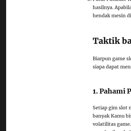
hasilnya. Apabi
hendak mesin d
Taktik b
Biarpun game slo
siapa dapat me
1. Pahami 
Setiap gim slot
banyak Kamu bis
volatilitas gam