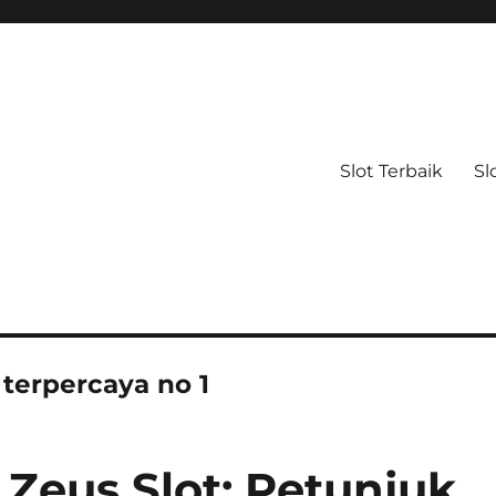
Slot Terbaik
Sl
n terpercaya no 1
 Zeus Slot: Petunjuk