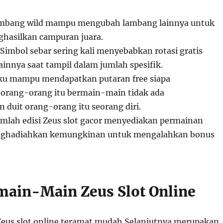
ambang wild mampu mengubah lambang lainnya untuk
asilkan campuran juara.
Simbol sebar sering kali menyebabkan rotasi gratis
innya saat tampil dalam jumlah spesifik.
aku mampu mendapatkan putaran free siapa
rang-orang itu bermain-main tidak ada
duit orang-orang itu seorang diri.
mlah edisi Zeus slot gacor menyediakan permainan
nghadiahkan kemungkinan untuk mengalahkan bonus
main-Main Zeus Slot Online
eus slot online teramat mudah.Selanjutnya merupakan