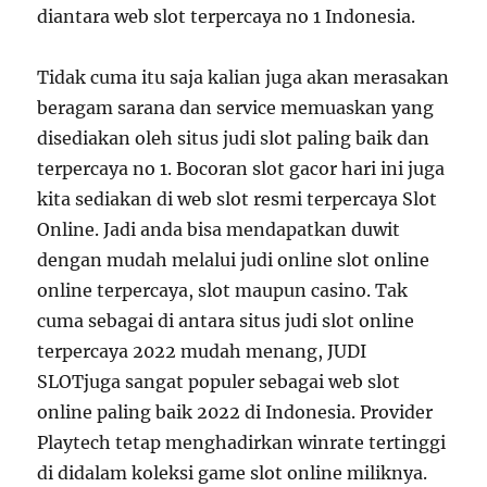
diantara web slot terpercaya no 1 Indonesia.
Tidak cuma itu saja kalian juga akan merasakan
beragam sarana dan service memuaskan yang
disediakan oleh situs judi slot paling baik dan
terpercaya no 1. Bocoran slot gacor hari ini juga
kita sediakan di web slot resmi terpercaya Slot
Online. Jadi anda bisa mendapatkan duwit
dengan mudah melalui judi online slot online
online terpercaya, slot maupun casino. Tak
cuma sebagai di antara situs judi slot online
terpercaya 2022 mudah menang, JUDI
SLOTjuga sangat populer sebagai web slot
online paling baik 2022 di Indonesia. Provider
Playtech tetap menghadirkan winrate tertinggi
di didalam koleksi game slot online miliknya.