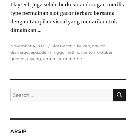
Playtech juga selalu berkesinambungan merilis
type permainan slot gacor terbaru bersama
dengan tampilan visual yang menarik untuk
dimainkan.…
Posted
Categories
Tags
November 4, 2022
Slot Gacor
bukan
,
drakor
,
on
dramaqu
,
episode
,
minggu
,
netflix
,
nonton
,
oktober
,
queens
,
tayang
,
umbrella
,
underthe
SE
Search
for:
ARSIP