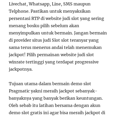
Livechat, Whatsapp, Line, SMS maupun
Telphone. Pastikan untuk menyaksikan
persentasi RTP di website judi slot yang sering
menang bosku pilih sebelum akan
menyimpulkan untuk bermain. Jangan bermain
di provider situs judi Slot slot teranyar yang
sama terus menerus andai telah menemukan
jackpot! Pilih permainan website judi slot
winrate tertinggi yang terdapat progressive
jackpotnya.
Tujuan utama dalam bermain demo slot
Pragmatic yakni meraih jackpot sebanyak-
banyaknya yang banyak berikan keuntungan.
Oleh sebab itu latihan bersama dengan akun
demo slot gratis ini agar bisa meraih jackpot di