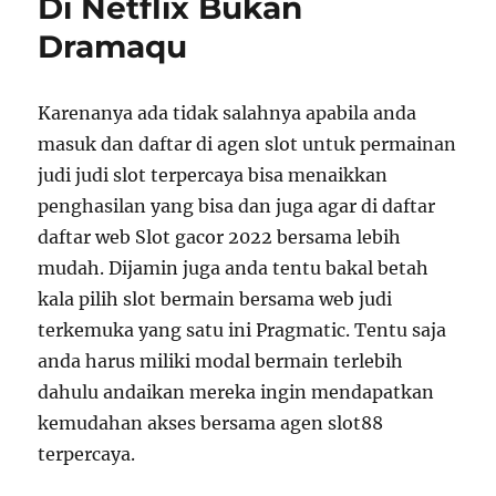
Di Netflix Bukan
Dramaqu
Karenanya ada tidak salahnya apabila anda
masuk dan daftar di agen slot untuk permainan
judi judi slot terpercaya bisa menaikkan
penghasilan yang bisa dan juga agar di daftar
daftar web Slot gacor 2022 bersama lebih
mudah. Dijamin juga anda tentu bakal betah
kala pilih slot bermain bersama web judi
terkemuka yang satu ini Pragmatic. Tentu saja
anda harus miliki modal bermain terlebih
dahulu andaikan mereka ingin mendapatkan
kemudahan akses bersama agen slot88
terpercaya.