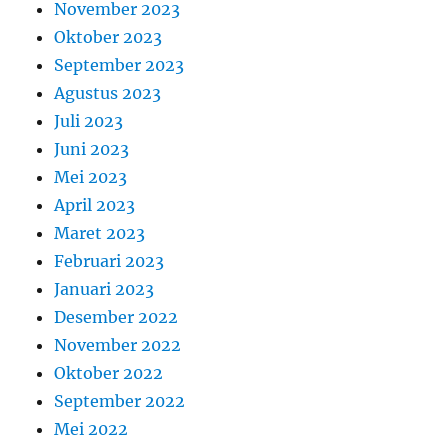
November 2023
Oktober 2023
September 2023
Agustus 2023
Juli 2023
Juni 2023
Mei 2023
April 2023
Maret 2023
Februari 2023
Januari 2023
Desember 2022
November 2022
Oktober 2022
September 2022
Mei 2022