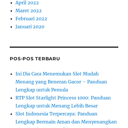
April 2022
Maret 2022
Februari 2022
Januari 2020
POS-POS TERBARU
Ini Dia Cara Menemukan Slot Mudah
Menang yang Beneran Gacor – Panduan
Lengkap untuk Pemula
RTP Slot Starlight Princess 1000: Panduan
Lengkap untuk Menang Lebih Besar
Slot Indonesia Terpercaya: Panduan
Lengkap Bermain Aman dan Menyenangkan