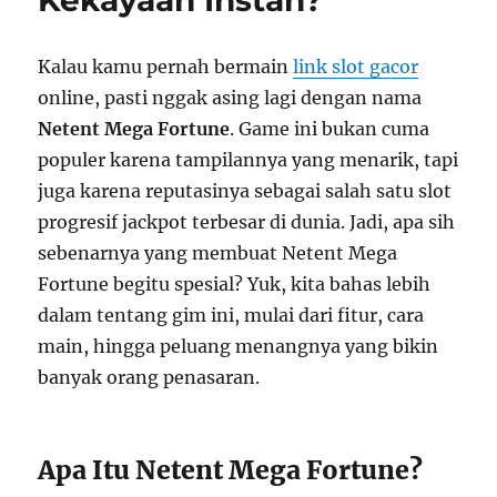
Kekayaan Instan?
Kalau kamu pernah bermain
link slot gacor
online, pasti nggak asing lagi dengan nama
Netent Mega Fortune
. Game ini bukan cuma
populer karena tampilannya yang menarik, tapi
juga karena reputasinya sebagai salah satu slot
progresif jackpot terbesar di dunia. Jadi, apa sih
sebenarnya yang membuat Netent Mega
Fortune begitu spesial? Yuk, kita bahas lebih
dalam tentang gim ini, mulai dari fitur, cara
main, hingga peluang menangnya yang bikin
banyak orang penasaran.
Apa Itu Netent Mega Fortune?