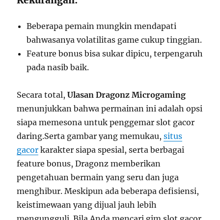
Kekurangan:
Beberapa pemain mungkin mendapati
bahwasanya volatilitas game cukup tinggian.
Feature bonus bisa sukar dipicu, terpengaruh
pada nasib baik.
Secara total,
Ulasan Dragonz Microgaming
menunjukkan bahwa permainan ini adalah opsi
siapa memesona untuk penggemar slot gacor
daring.Serta gambar yang memukau,
situs
gacor
karakter siapa spesial, serta berbagai
feature bonus, Dragonz memberikan
pengetahuan bermain yang seru dan juga
menghibur. Meskipun ada beberapa defisiensi,
keistimewaan yang dijual jauh lebih
mengungguli. Bila Anda mencari gim slot gacor