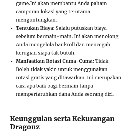
game.Ini akan membantu Anda paham
campuran lokasi yang terutama
menguntungkan.
Tentukan Biaya:
Selalu putuskan biaya
sebelum bermain-main. Ini akan menolong
Anda mengelola bankroll dan mencegah
kerugian siapa tak butuh.
Manfaatkan Rotasi Cuma-Cuma:
Tidak
Boleh tidak yakin untuk menggunakan
rotasi gratis yang ditawarkan. Ini merupakan
cara apa baik bagi bermain tanpa
mempertaruhkan dana Anda seorang diri.
Keunggulan serta Kekurangan
Dragonz