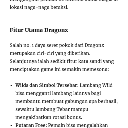
lokasi naga-naga beraksi.
Fitur Utama Dragonz
Salah no. 1 daya seret pokok dari Dragonz
merupakan ciri-ciri yang diberikan.
Selanjutnya ialah sedikit fitur kata sandi yang
menciptakan game ini semakin memesona:
Wilds dan Simbol Tersebar:
Lambang Wild
bisa mengganti lambang lainnya bagi
membantu membuat gabungan apa berhasil,
sewaktu lambang Tebar mampu
mengakibatkan rotasi bonus.
Putaran Free:
Pemain bisa mengalahkan