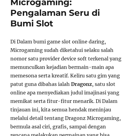
Microgaming:
Pengalaman Seru di
Bumi Slot
Di Dalam bumi game slot online daring,
Microgaming sudah diketahui selaku salah
nomor satu provider device soft terkenal yang
memunculkan kejadian bermain-main apa
memesona serta kreatif. Keliru satu gim yang
patut guna dibahas ialah
Dragonz
, satu slot
online apa menyediakan judul imajinasi yang
memikat serta fitur-fitur menarik. Di Dalam
tinjauan ini, kita semua hendak meninjau
melalui detail tentang Dragonz Microgaming,
bermula asal ciri, grafis, sampai dengan
rencana melakukan permainan yang bisa