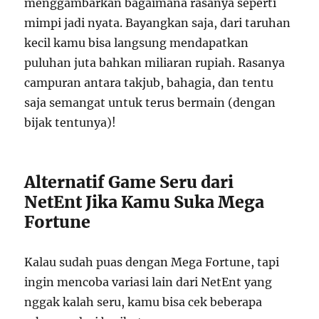
menggambarkan bagaimana rasanya seperti
mimpi jadi nyata. Bayangkan saja, dari taruhan
kecil kamu bisa langsung mendapatkan
puluhan juta bahkan miliaran rupiah. Rasanya
campuran antara takjub, bahagia, dan tentu
saja semangat untuk terus bermain (dengan
bijak tentunya)!
Alternatif Game Seru dari
NetEnt Jika Kamu Suka Mega
Fortune
Kalau sudah puas dengan Mega Fortune, tapi
ingin mencoba variasi lain dari NetEnt yang
nggak kalah seru, kamu bisa cek beberapa