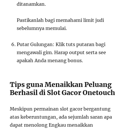
ditanamkan.
Pastikanlah bagi memahami limit judi
sebelumnya memulai.
Putar Gulungan: Klik tuts putaran bagi
mengawali gim. Harap output serta see
apakah Anda menang bonus.
Tips guna Menaikkan Peluang
Berhasil di Slot Gacor Onetouch
Meskipun permainan slot gacor bergantung
atas keberuntungan, ada sejumlah saran apa
dapat menolong Engkau menaikkan