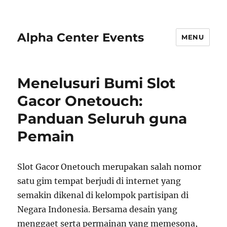
Alpha Center Events
MENU
Menelusuri Bumi Slot
Gacor Onetouch:
Panduan Seluruh guna
Pemain
Slot Gacor Onetouch merupakan salah nomor
satu gim tempat berjudi di internet yang
semakin dikenal di kelompok partisipan di
Negara Indonesia. Bersama desain yang
menggaet serta permainan yang memesona,