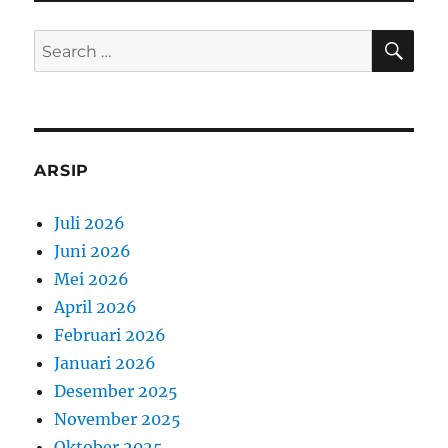
SE
Search
for:
ARSIP
Juli 2026
Juni 2026
Mei 2026
April 2026
Februari 2026
Januari 2026
Desember 2025
November 2025
Oktober 2025