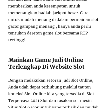
memberikan anda kesempatan untuk
memenangkan hadiah jackpot besar. Cara
untuk mudah menang di dalam permainan slot
gacor gampang menang , hanya anda perlu
tentukan deretan game slot bersama RTP
tertinggi.
Mainkan Game Judi Online
Terlengkap Di Website Slot
Dengan melakukan setoran Judi Slot Online,
Anda udah dapat terhubung melalui tautan
koneksi Slot Online kita yang tersedia di Slot
Terpercaya 2021 Slot dan rasakan set mesin
Situs Slot Gacor untuk yang terbaik dan mudah