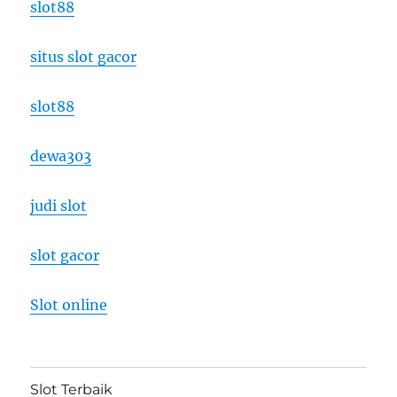
slot88
situs slot gacor
slot88
dewa303
judi slot
slot gacor
Slot online
Slot Terbaik