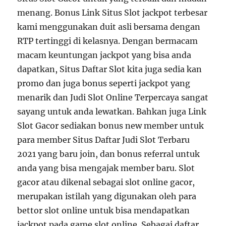
menang. Bonus Link Situs Slot jackpot terbesar
kami menggunakan duit asli bersama dengan
RTP tertinggi di kelasnya. Dengan bermacam
macam keuntungan jackpot yang bisa anda
dapatkan, Situs Daftar Slot kita juga sedia kan
promo dan juga bonus seperti jackpot yang
menarik dan Judi Slot Online Terpercaya sangat
sayang untuk anda lewatkan. Bahkan juga Link
Slot Gacor sediakan bonus new member untuk
para member Situs Daftar Judi Slot Terbaru
2021 yang baru join, dan bonus referral untuk
anda yang bisa mengajak member baru. Slot
gacor atau dikenal sebagai slot online gacor,
merupakan istilah yang digunakan oleh para
bettor slot online untuk bisa mendapatkan
jackpot pada game slot online. Sеbаgаі dаftаr