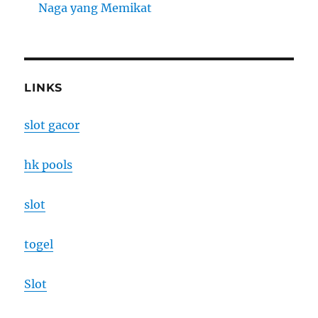
Naga yang Memikat
LINKS
slot gacor
hk pools
slot
togel
Slot