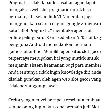
Pragmatic tidak dapat kesusahan agar dapat
mengakses web slot pragmatic untuk bisa
bermain judi. Selain link VPN member juga
menggunakan search engine google & mencari
kata “Slot Pragmatic” membuka agen slot
online paling baru. Kami sediakan APK slot bagi
pengguna Android memudahkan bermain
game slot online. Memilih agen situs slot gacor
terpercaya merupakan hal yang mutlak untuk
menjamin sistem keamanan bagi para member.
Anda tentunya tidak ingin knowledge diri anda
disalah gunakan oleh agen web slot gacor yang
tidak bertanggung jawab.
Cerita yang menyebar cepat tersebut membuat
semua orang ingin ikut coba bermain judi Slot