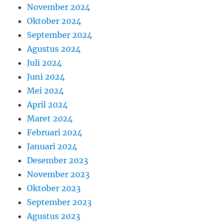
November 2024
Oktober 2024
September 2024
Agustus 2024
Juli 2024
Juni 2024
Mei 2024
April 2024
Maret 2024
Februari 2024
Januari 2024
Desember 2023
November 2023
Oktober 2023
September 2023
Agustus 2023