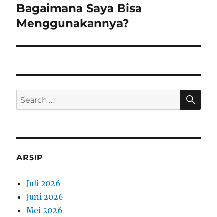
post:
Bagaimana Saya Bisa
Menggunakannya?
SE
Search
for:
ARSIP
Juli 2026
Juni 2026
Mei 2026