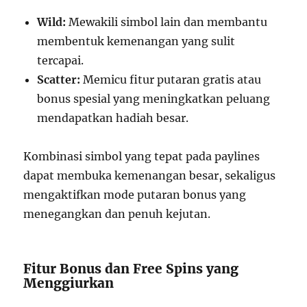
Wild:
Mewakili simbol lain dan membantu
membentuk kemenangan yang sulit
tercapai.
Scatter:
Memicu fitur putaran gratis atau
bonus spesial yang meningkatkan peluang
mendapatkan hadiah besar.
Kombinasi simbol yang tepat pada paylines
dapat membuka kemenangan besar, sekaligus
mengaktifkan mode putaran bonus yang
menegangkan dan penuh kejutan.
Fitur Bonus dan Free Spins yang
Menggiurkan