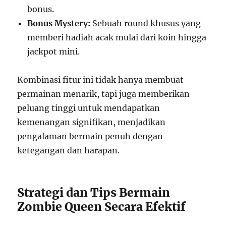
bonus.
Bonus Mystery:
Sebuah round khusus yang
memberi hadiah acak mulai dari koin hingga
jackpot mini.
Kombinasi fitur ini tidak hanya membuat
permainan menarik, tapi juga memberikan
peluang tinggi untuk mendapatkan
kemenangan signifikan, menjadikan
pengalaman bermain penuh dengan
ketegangan dan harapan.
Strategi dan Tips Bermain
Zombie Queen Secara Efektif