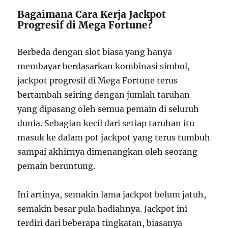
Bagaimana Cara Kerja Jackpot
Progresif di Mega Fortune?
Berbeda dengan slot biasa yang hanya
membayar berdasarkan kombinasi simbol,
jackpot progresif di Mega Fortune terus
bertambah seiring dengan jumlah taruhan
yang dipasang oleh semua pemain di seluruh
dunia. Sebagian kecil dari setiap taruhan itu
masuk ke dalam pot jackpot yang terus tumbuh
sampai akhirnya dimenangkan oleh seorang
pemain beruntung.
Ini artinya, semakin lama jackpot belum jatuh,
semakin besar pula hadiahnya. Jackpot ini
terdiri dari beberapa tingkatan, biasanya