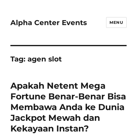
Alpha Center Events
MENU
Tag:
agen slot
Apakah Netent Mega
Fortune Benar-Benar Bisa
Membawa Anda ke Dunia
Jackpot Mewah dan
Kekayaan Instan?