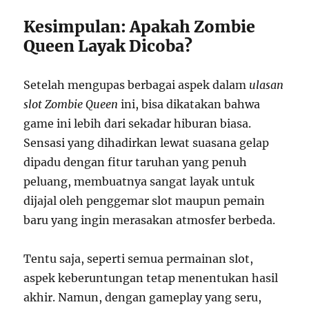
Kesimpulan: Apakah Zombie
Queen Layak Dicoba?
Setelah mengupas berbagai aspek dalam
ulasan
slot Zombie Queen
ini, bisa dikatakan bahwa
game ini lebih dari sekadar hiburan biasa.
Sensasi yang dihadirkan lewat suasana gelap
dipadu dengan fitur taruhan yang penuh
peluang, membuatnya sangat layak untuk
dijajal oleh penggemar slot maupun pemain
baru yang ingin merasakan atmosfer berbeda.
Tentu saja, seperti semua permainan slot,
aspek keberuntungan tetap menentukan hasil
akhir. Namun, dengan gameplay yang seru,