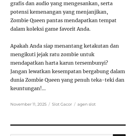
grafis dan audio yang mengesankan, serta
potensi kemenangan yang menjanjikan,
Zombie Queen pantas mendapatkan tempat
dalam koleksi game favorit Anda.
Apakah Anda siap menantang ketakutan dan
mengikuti jejak ratu zombie untuk
mendapatkan harta karun tersembunyi?
Jangan lewatkan kesempatan bergabung dalam
dunia Zombie Queen yang penuh teka-teki dan
keuntungan!…
Posted
Categories
Tags
November 11, 2025
Slot Gacor
agen slot
on