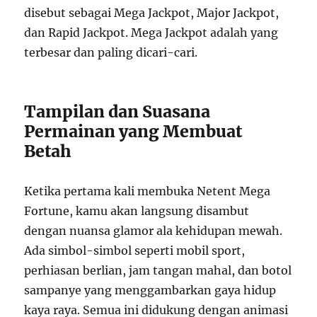
disebut sebagai Mega Jackpot, Major Jackpot,
dan Rapid Jackpot. Mega Jackpot adalah yang
terbesar dan paling dicari-cari.
Tampilan dan Suasana
Permainan yang Membuat
Betah
Ketika pertama kali membuka Netent Mega
Fortune, kamu akan langsung disambut
dengan nuansa glamor ala kehidupan mewah.
Ada simbol-simbol seperti mobil sport,
perhiasan berlian, jam tangan mahal, dan botol
sampanye yang menggambarkan gaya hidup
kaya raya. Semua ini didukung dengan animasi