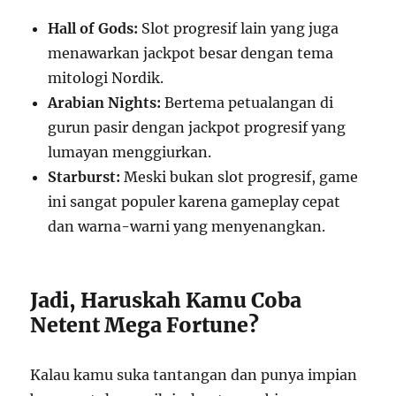
Hall of Gods:
Slot progresif lain yang juga
menawarkan jackpot besar dengan tema
mitologi Nordik.
Arabian Nights:
Bertema petualangan di
gurun pasir dengan jackpot progresif yang
lumayan menggiurkan.
Starburst:
Meski bukan slot progresif, game
ini sangat populer karena gameplay cepat
dan warna-warni yang menyenangkan.
Jadi, Haruskah Kamu Coba
Netent Mega Fortune?
Kalau kamu suka tantangan dan punya impian