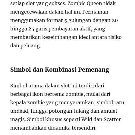
setiap slot yang sukses. Zombie Queen tidak
mengecewakan dalam hal ini. Permainan
menggunakan format 5 gulungan dengan 20
hingga 25 garis pembayaran aktif, yang
memberikan keseimbangan ideal antara risiko
dan peluang.
Simbol dan Kombinasi Pemenang
Simbol utama dalam slot ini terdiri dari
berbagai ikon bertema zombie, mulai dari
kepala zombie yang menyeramkan, simbol ratu
undead, hingga potongan tulang dan amulet
magis. Simbol khusus seperti Wild dan Scatter
menambahkan dinamika tersendiri: