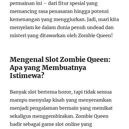
permainan ini – dari fitur spesial yang
memancing rasa penasaran hingga potensi
kemenangan yang menggiurkan. Jadi, mari kita
menyelam ke dalam dunia penuh undead dan
misteri yang ditawarkan oleh Zombie Queen!
Mengenal Slot Zombie Queen:
Apa yang Membuatnya
Istimewa?
Banyak slot bertema horor, tapi tidak semua
mampu menyulap kisah yang menyeramkan
menjadi pengalaman bermain yang memikat
sekaligus menggembirakan. Zombie Queen
hadir sebagai game slot online yang