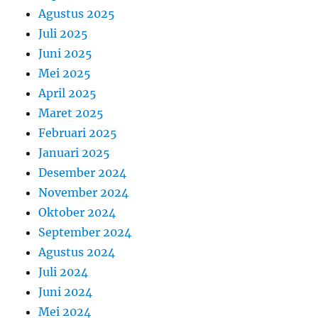
Agustus 2025
Juli 2025
Juni 2025
Mei 2025
April 2025
Maret 2025
Februari 2025
Januari 2025
Desember 2024
November 2024
Oktober 2024
September 2024
Agustus 2024
Juli 2024
Juni 2024
Mei 2024