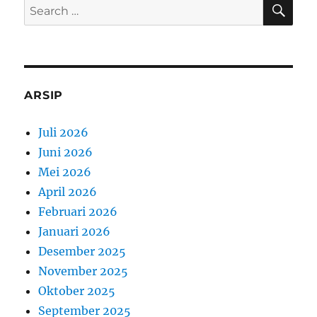
SE
Search
for:
ARSIP
Juli 2026
Juni 2026
Mei 2026
April 2026
Februari 2026
Januari 2026
Desember 2025
November 2025
Oktober 2025
September 2025