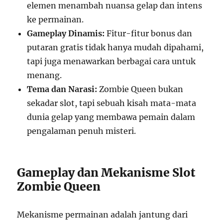
elemen menambah nuansa gelap dan intens
ke permainan.
Gameplay Dinamis:
Fitur-fitur bonus dan
putaran gratis tidak hanya mudah dipahami,
tapi juga menawarkan berbagai cara untuk
menang.
Tema dan Narasi:
Zombie Queen bukan
sekadar slot, tapi sebuah kisah mata-mata
dunia gelap yang membawa pemain dalam
pengalaman penuh misteri.
Gameplay dan Mekanisme Slot
Zombie Queen
Mekanisme permainan adalah jantung dari