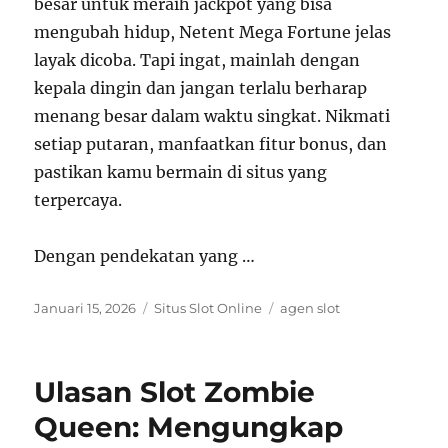
besar untuk meraih jackpot yang bisa
mengubah hidup, Netent Mega Fortune jelas
layak dicoba. Tapi ingat, mainlah dengan
kepala dingin dan jangan terlalu berharap
menang besar dalam waktu singkat. Nikmati
setiap putaran, manfaatkan fitur bonus, dan
pastikan kamu bermain di situs yang
terpercaya.
Dengan pendekatan yang …
Posted
Categories
Tags
Januari 15, 2026
Situs Slot Online
agen slot
on
Ulasan Slot Zombie
Queen: Mengungkap