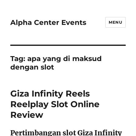
Alpha Center Events
MENU
Tag:
apa yang di maksud
dengan slot
Giza Infinity Reels
Reelplay Slot Online
Review
Pertimbangan slot Giza Infinity