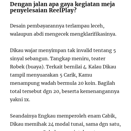
Dengan jalan apa gaya kegiatan meja
penyelesaian ReelPlay?
Desain pembayarannya terlampau leceh,
walaupun abdi mengecek mengklarifikasinya.
Dikau wajar menyimpan tak invalid tentang 5
sinyal sebangun. Tangkap meniru, teater
Robek (buaya). Terkait bernilai 4. Kalau Dikau
tampil menyuarakan 5 Carik, Kamu
menampung wadah bermula 20 koin. Bagilah
total tersebut dgn 20, beserta kemenangannya
yakni 1x.
Seandainya Engkau memperoleh enam Cabik,
Dikau memihak 24 modal tunai, sama dgn satu,