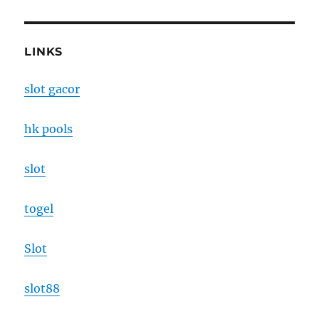
LINKS
slot gacor
hk pools
slot
togel
Slot
slot88