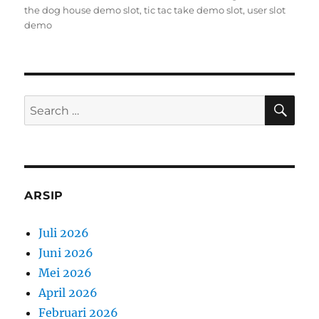
the dog house demo slot
,
tic tac take demo slot
,
user slot
demo
SE
Search
for:
ARSIP
Juli 2026
Juni 2026
Mei 2026
April 2026
Februari 2026