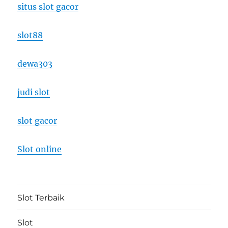
situs slot gacor
slot88
dewa303
judi slot
slot gacor
Slot online
Slot Terbaik
Slot