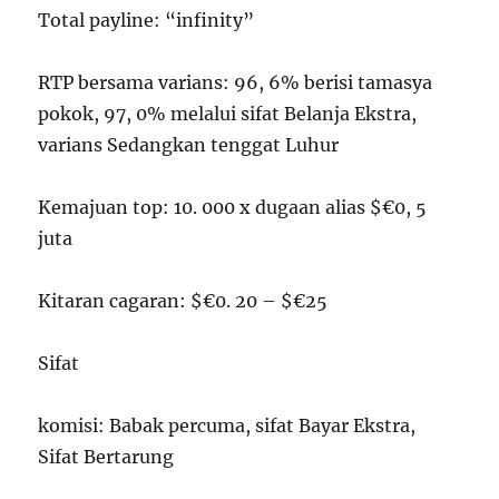
Total payline: “infinity”
RTP bersama varians: 96, 6% berisi tamasya
pokok, 97, 0% melalui sifat Belanja Ekstra,
varians Sedangkan tenggat Luhur
Kemajuan top: 10. 000 x dugaan alias $€0, 5
juta
Kitaran cagaran: $€0. 20 – $€25
Sifat
komisi: Babak percuma, sifat Bayar Ekstra,
Sifat Bertarung