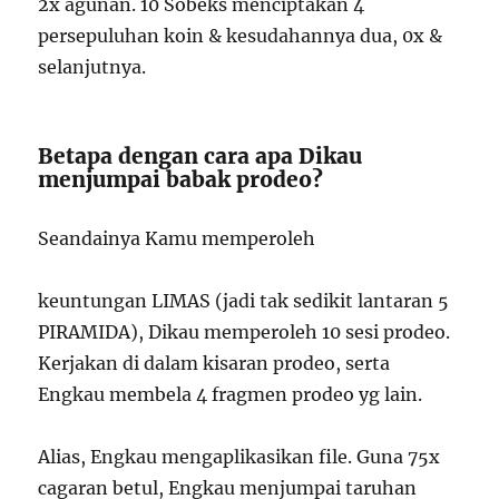
2x agunan. 10 Sobeks menciptakan 4
persepuluhan koin & kesudahannya dua, 0x &
selanjutnya.
Betapa dengan cara apa Dikau
menjumpai babak prodeo?
Seandainya Kamu memperoleh
keuntungan LIMAS (jadi tak sedikit lantaran 5
PIRAMIDA), Dikau memperoleh 10 sesi prodeo.
Kerjakan di dalam kisaran prodeo, serta
Engkau membela 4 fragmen prodeo yg lain.
Alias, Engkau mengaplikasikan file. Guna 75x
cagaran betul, Engkau menjumpai taruhan