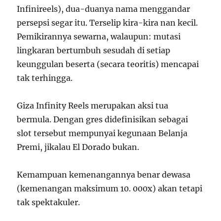
Infinireels), dua-duanya nama menggandar
persepsi segar itu. Terselip kira-kira nan kecil.
Pemikirannya sewarna, walaupun: mutasi
lingkaran bertumbuh sesudah di setiap
keunggulan beserta (secara teoritis) mencapai
tak terhingga.
Giza Infinity Reels merupakan aksi tua
bermula. Dengan gres didefinisikan sebagai
slot tersebut mempunyai kegunaan Belanja
Premi, jikalau El Dorado bukan.
Kemampuan kemenangannya benar dewasa
(kemenangan maksimum 10. 000x) akan tetapi
tak spektakuler.