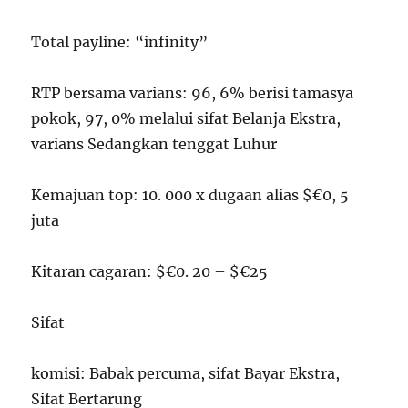
Total payline: “infinity”
RTP bersama varians: 96, 6% berisi tamasya
pokok, 97, 0% melalui sifat Belanja Ekstra,
varians Sedangkan tenggat Luhur
Kemajuan top: 10. 000 x dugaan alias $€0, 5
juta
Kitaran cagaran: $€0. 20 – $€25
Sifat
komisi: Babak percuma, sifat Bayar Ekstra,
Sifat Bertarung