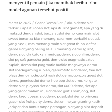
menyentil pemain jika memihak beribu-ribu
model agunan tersebut positif. …
Posted
Categories
Tags
Maret 12, 2023
Gacor Demo Slot
akun demo slot
on
terbaru
,
apa itu open slot
,
apa itu slot game ff
,
apa yang di
maksud dengan slot
,
baccarat slot demo
,
cara main slot
sweet bonanza biar menang
,
cara memperbaiki slot usb
yang rusak
,
cara menang main slot great rhino
,
daftar
game slot yang paling selalu menang
,
demo sg slot
,
demo slot idn kutukan medusa
,
demo slot online
,
demo
slot pg soft ganesha gold
,
demo slot pragmatic aztec
rupiah
,
demo slot pragmatic buffalo megaways
,
demo
slot spadegaming rupiah
,
djarumtoto slot demo
,
free slot
plays demo mode
,
gold rush slot demo
,
gonzo's quest slot
demo
,
goonies slot demo
,
hop pop slot demo
,
koi gate
demo slot
,
playson slot demo
,
slot 6000 demo
,
slot apa
yang gacor malam ini
,
slot demo gratis mahjong
,
slot
demo kredit besar
,
slot demo pgsof
,
slot demo princess
gacor
,
slot fruit party demo
,
slot online yang sering kasih
jackpot dan bonus tanpa potongan
,
slot yang bisa deposit