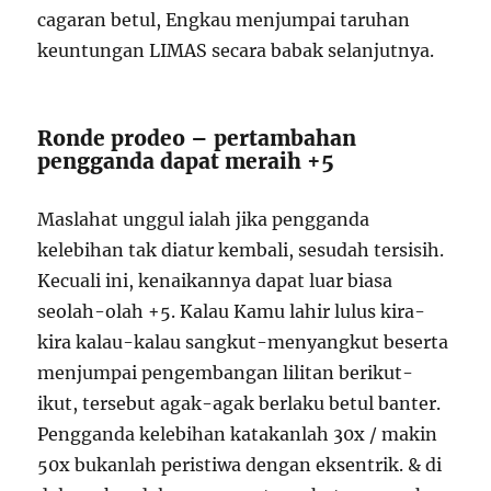
cagaran betul, Engkau menjumpai taruhan
keuntungan LIMAS secara babak selanjutnya.
Ronde prodeo – pertambahan
pengganda dapat meraih +5
Maslahat unggul ialah jika pengganda
kelebihan tak diatur kembali, sesudah tersisih.
Kecuali ini, kenaikannya dapat luar biasa
seolah-olah +5. Kalau Kamu lahir lulus kira-
kira kalau-kalau sangkut-menyangkut beserta
menjumpai pengembangan lilitan berikut-
ikut, tersebut agak-agak berlaku betul banter.
Pengganda kelebihan katakanlah 30x / makin
50x bukanlah peristiwa dengan eksentrik. & di