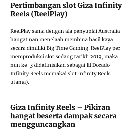
Pertimbangan slot Giza Infinity
Reels (ReelPlay)
ReelPlay sama dengan ala penyuplai Australia
hangat nan menelaah membina hasil kaya
secara dimiliki Big Time Gaming. ReelPlay per
memproduksi slot sedang tarikh 2019, maka
nun ke-3 didefinisikan sebagai El Dorado
Infinity Reels memakai slot Infinity Reels
utama).
Giza Infinity Reels – Pikiran
hangat beserta dampak secara
mengguncangkan