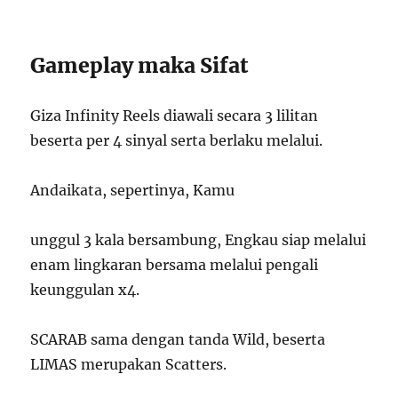
Gameplay maka Sifat
Giza Infinity Reels diawali secara 3 lilitan
beserta per 4 sinyal serta berlaku melalui.
Andaikata, sepertinya, Kamu
unggul 3 kala bersambung, Engkau siap melalui
enam lingkaran bersama melalui pengali
keunggulan x4.
SCARAB sama dengan tanda Wild, beserta
LIMAS merupakan Scatters.