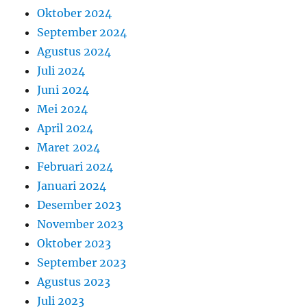
Oktober 2024
September 2024
Agustus 2024
Juli 2024
Juni 2024
Mei 2024
April 2024
Maret 2024
Februari 2024
Januari 2024
Desember 2023
November 2023
Oktober 2023
September 2023
Agustus 2023
Juli 2023