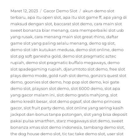
Posted
Categories
Tags
Maret 12, 2023
Gacor Demo Slot
akun demo slot
on
terbaru
,
apa itu open slot
,
apa itu slot game ff
,
apa yang di
maksud dengan slot
,
baccarat slot demo
,
cara main slot
sweet bonanza biar menang
,
cara memperbaiki slot usb
yang rusak
,
cara menang main slot great rhino
,
daftar
game slot yang paling selalu menang
,
demo sg slot
,
demo slot idn kutukan medusa
,
demo slot online
,
demo
slot pg soft ganesha gold
,
demo slot pragmatic aztec
rupiah
,
demo slot pragmatic buffalo megaways
,
demo
slot spadegaming rupiah
,
djarumtoto slot demo
,
free slot
plays demo mode
,
gold rush slot demo
,
gonzo's quest slot
demo
,
goonies slot demo
,
hop pop slot demo
,
koi gate
demo slot
,
playson slot demo
,
slot 6000 demo
,
slot apa
yang gacor malam ini
,
slot demo gratis mahjong
,
slot
demo kredit besar
,
slot demo pgsof
,
slot demo princess
gacor
,
slot fruit party demo
,
slot online yang sering kasih
jackpot dan bonus tanpa potongan
,
slot yang bisa deposit
pakai pulsa smartfren
,
starz megaways slot demo
,
sweet
bonanza xmas slot demo indonesia
,
tambang demo slot
,
the dog house demo slot
,
tic tac take demo slot
,
user slot