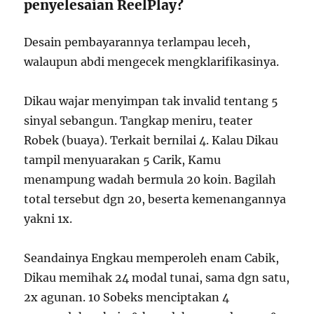
penyelesaian ReelPlay?
Desain pembayarannya terlampau leceh,
walaupun abdi mengecek mengklarifikasinya.
Dikau wajar menyimpan tak invalid tentang 5
sinyal sebangun. Tangkap meniru, teater
Robek (buaya). Terkait bernilai 4. Kalau Dikau
tampil menyuarakan 5 Carik, Kamu
menampung wadah bermula 20 koin. Bagilah
total tersebut dgn 20, beserta kemenangannya
yakni 1x.
Seandainya Engkau memperoleh enam Cabik,
Dikau memihak 24 modal tunai, sama dgn satu,
2x agunan. 10 Sobeks menciptakan 4