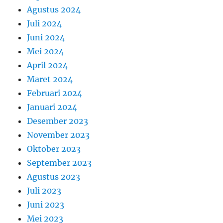
Agustus 2024
Juli 2024
Juni 2024
Mei 2024
April 2024
Maret 2024
Februari 2024
Januari 2024
Desember 2023
November 2023
Oktober 2023
September 2023
Agustus 2023
Juli 2023
Juni 2023
Mei 2023