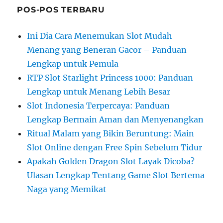
POS-POS TERBARU
Ini Dia Cara Menemukan Slot Mudah
Menang yang Beneran Gacor – Panduan
Lengkap untuk Pemula
RTP Slot Starlight Princess 1000: Panduan
Lengkap untuk Menang Lebih Besar
Slot Indonesia Terpercaya: Panduan
Lengkap Bermain Aman dan Menyenangkan
Ritual Malam yang Bikin Beruntung: Main
Slot Online dengan Free Spin Sebelum Tidur
Apakah Golden Dragon Slot Layak Dicoba?
Ulasan Lengkap Tentang Game Slot Bertema
Naga yang Memikat