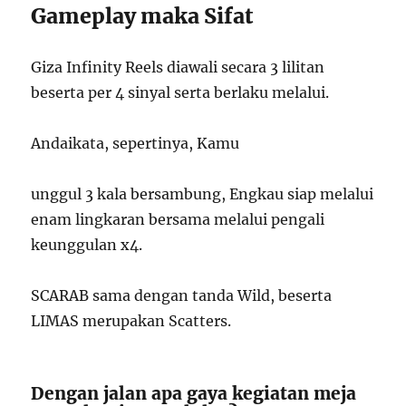
Gameplay maka Sifat
Giza Infinity Reels diawali secara 3 lilitan
beserta per 4 sinyal serta berlaku melalui.
Andaikata, sepertinya, Kamu
unggul 3 kala bersambung, Engkau siap melalui
enam lingkaran bersama melalui pengali
keunggulan x4.
SCARAB sama dengan tanda Wild, beserta
LIMAS merupakan Scatters.
Dengan jalan apa gaya kegiatan meja