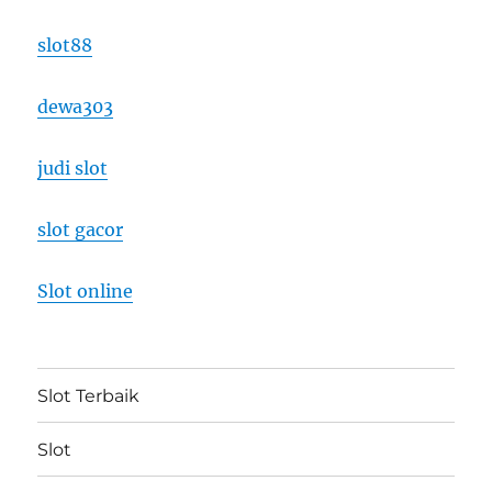
slot88
dewa303
judi slot
slot gacor
Slot online
Slot Terbaik
Slot