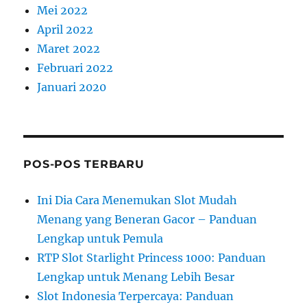
Mei 2022
April 2022
Maret 2022
Februari 2022
Januari 2020
POS-POS TERBARU
Ini Dia Cara Menemukan Slot Mudah
Menang yang Beneran Gacor – Panduan
Lengkap untuk Pemula
RTP Slot Starlight Princess 1000: Panduan
Lengkap untuk Menang Lebih Besar
Slot Indonesia Terpercaya: Panduan