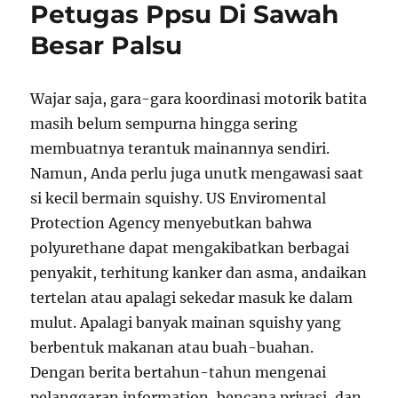
Petugas Ppsu Di Sawah
Besar Palsu
Wajar saja, gara-gara koordinasi motorik batita
masih belum sempurna hingga sering
membuatnya terantuk mainannya sendiri.
Namun, Anda perlu juga unutk mengawasi saat
si kecil bermain squishy. US Enviromental
Protection Agency menyebutkan bahwa
polyurethane dapat mengakibatkan berbagai
penyakit, terhitung kanker dan asma, andaikan
tertelan atau apalagi sekedar masuk ke dalam
mulut. Apalagi banyak mainan squishy yang
berbentuk makanan atau buah-buahan.
Dengan berita bertahun-tahun mengenai
pelanggaran information, bencana privasi, dan