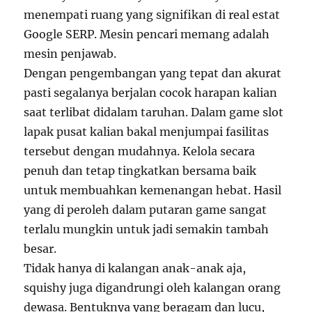
menempati ruang yang signifikan di real estat
Google SERP. Mesin pencari memang adalah
mesin penjawab.
Dengan pengembangan yang tepat dan akurat
pasti segalanya berjalan cocok harapan kalian
saat terlibat didalam taruhan. Dalam game slot
lapak pusat kalian bakal menjumpai fasilitas
tersebut dengan mudahnya. Kelola secara
penuh dan tetap tingkatkan bersama baik
untuk membuahkan kemenangan hebat. Hasil
yang di peroleh dalam putaran game sangat
terlalu mungkin untuk jadi semakin tambah
besar.
Tidak hanya di kalangan anak-anak aja,
squishy juga digandrungi oleh kalangan orang
dewasa. Bentuknya yang beragam dan lucu,