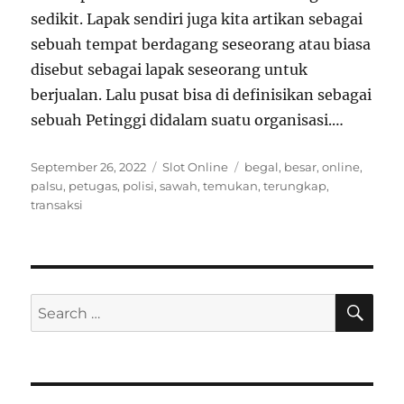
sedikit. Lapak sendiri juga kita artikan sebagai
sebuah tempat berdagang seseorang atau biasa
disebut sebagai lapak seseorang untuk
berjualan. Lalu pusat bisa di definisikan sebagai
sebuah Petinggi didalam suatu organisasi.…
Posted
Categories
Tags
September 26, 2022
Slot Online
begal
,
besar
,
online
,
on
palsu
,
petugas
,
polisi
,
sawah
,
temukan
,
terungkap
,
transaksi
SE
Search
for: