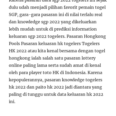
dulu udah menjadi pilihan favorit pemain togel
SGP, gara-gara pasaran ini di nilai terlalu real
dan knowledge sgp 2022 yang dikeluarkan
lebih mudah untuk di prediksi information
keluaran sgp 2022 togelers. Pasaran Hongkong
Pools Pasaran keluaran hk togelers Togelers
HK 2022 atau kita kenal bersama dengan togel
hongkong ialah salah satu pasaran lottery
online paling lama serta sudah amat di kenal
oleh para player toto HK di Indonesia. Karena
kepopulerannya, pasaran knowledge togelers
hk 2022 dan paito hk 2022 jadi diantara yang
paling di tunggu untuk data keluaran hk 2022
ini.