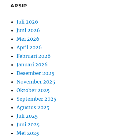
ARSIP
Juli 2026
Juni 2026
Mei 2026
April 2026
Februari 2026
Januari 2026
Desember 2025
November 2025
Oktober 2025
September 2025
Agustus 2025
Juli 2025
Juni 2025
Mei 2025