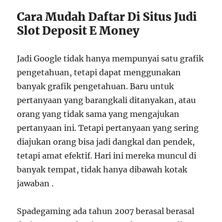
Cara Mudah Daftar Di Situs Judi
Slot Deposit E Money
Jadi Google tidak hanya mempunyai satu grafik
pengetahuan, tetapi dapat menggunakan
banyak grafik pengetahuan. Baru untuk
pertanyaan yang barangkali ditanyakan, atau
orang yang tidak sama yang mengajukan
pertanyaan ini. Tetapi pertanyaan yang sering
diajukan orang bisa jadi dangkal dan pendek,
tetapi amat efektif. Hari ini mereka muncul di
banyak tempat, tidak hanya dibawah kotak
jawaban .
Spadegaming ada tahun 2007 berasal berasal