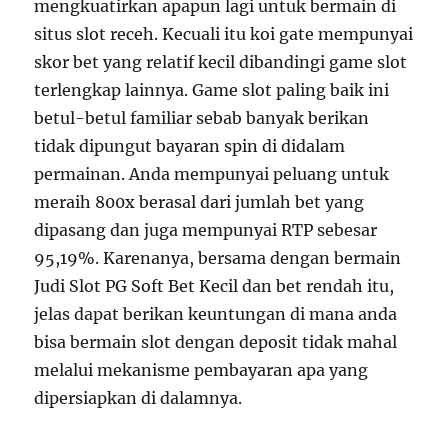
mengkuatirkan apapun lagi untuk bermain di
situs slot receh. Kecuali itu koi gate mempunyai
skor bet yang relatif kecil dibandingi game slot
terlengkap lainnya. Game slot paling baik ini
betul-betul familiar sebab banyak berikan
tidak dipungut bayaran spin di didalam
permainan. Anda mempunyai peluang untuk
meraih 800x berasal dari jumlah bet yang
dipasang dan juga mempunyai RTP sebesar
95,19%. Karenanya, bersama dengan bermain
Judi Slot PG Soft Bet Kecil dan bet rendah itu,
jelas dapat berikan keuntungan di mana anda
bisa bermain slot dengan deposit tidak mahal
melalui mekanisme pembayaran apa yang
dipersiapkan di dalamnya.