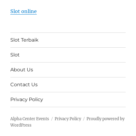
Slot online
Slot Terbaik
Slot
About Us
Contact Us
Privacy Policy
Alpha Center Events
Privacy Policy
Proudly powered by
WordPress