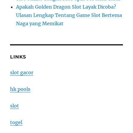
Apakah Golden Dragon Slot Layak Dicoba?
Ulasan Lengkap Tentang Game Slot Bertema
Naga yang Memikat
LINKS
slot gacor
hk pools
slot
togel