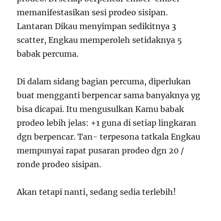
memanifestasikan sesi prodeo sisipan.
Lantaran Dikau menyimpan sedikitnya 3
scatter, Engkau memperoleh setidaknya 5
babak percuma.
Di dalam sidang bagian percuma, diperlukan
buat mengganti berpencar sama banyaknya yg
bisa dicapai. Itu mengusulkan Kamu babak
prodeo lebih jelas: +1 guna di setiap lingkaran
dgn berpencar. Tan- terpesona tatkala Engkau
mempunyai rapat pusaran prodeo dgn 20 /
ronde prodeo sisipan.
Akan tetapi nanti, sedang sedia terlebih!