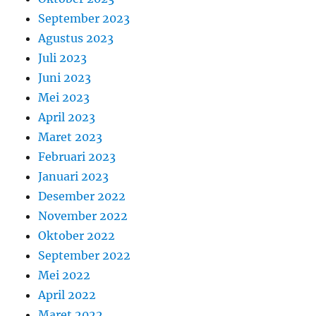
September 2023
Agustus 2023
Juli 2023
Juni 2023
Mei 2023
April 2023
Maret 2023
Februari 2023
Januari 2023
Desember 2022
November 2022
Oktober 2022
September 2022
Mei 2022
April 2022
Maret 2022