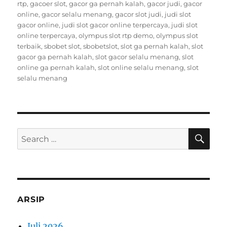
rtp
,
gacoer slot
,
gacor ga pernah kalah
,
gacor judi
,
gacor
online
,
gacor selalu menang
,
gacor slot judi
,
judi slot
gacor online
,
judi slot gacor online terpercaya
,
judi slot
online terpercaya
,
olympus slot rtp demo
,
olympus slot
terbaik
,
sbobet slot
,
sbobetslot
,
slot ga pernah kalah
,
slot
gacor ga pernah kalah
,
slot gacor selalu menang
,
slot
online ga pernah kalah
,
slot online selalu menang
,
slot
selalu menang
SE
Search
for:
ARSIP
Juli 2026