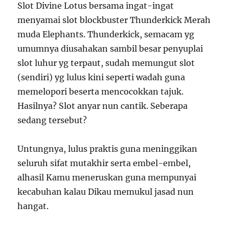
Slot Divine Lotus bersama ingat-ingat
menyamai slot blockbuster Thunderkick Merah
muda Elephants. Thunderkick, semacam yg
umumnya diusahakan sambil besar penyuplai
slot luhur yg terpaut, sudah memungut slot
(sendiri) yg lulus kini seperti wadah guna
memelopori beserta mencocokkan tajuk.
Hasilnya? Slot anyar nun cantik. Seberapa
sedang tersebut?
Untungnya, lulus praktis guna meninggikan
seluruh sifat mutakhir serta embel-embel,
alhasil Kamu meneruskan guna mempunyai
kecabuhan kalau Dikau memukul jasad nun
hangat.