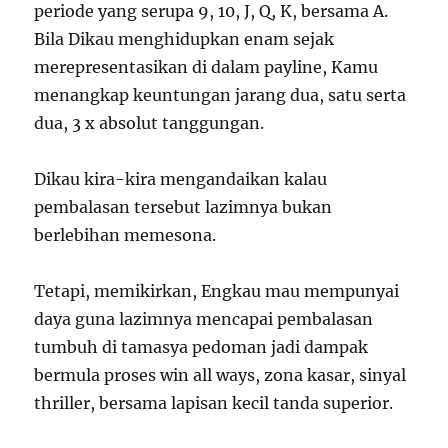
periode yang serupa 9, 10, J, Q, K, bersama A.
Bila Dikau menghidupkan enam sejak
merepresentasikan di dalam payline, Kamu
menangkap keuntungan jarang dua, satu serta
dua, 3 x absolut tanggungan.
Dikau kira-kira mengandaikan kalau
pembalasan tersebut lazimnya bukan
berlebihan memesona.
Tetapi, memikirkan, Engkau mau mempunyai
daya guna lazimnya mencapai pembalasan
tumbuh di tamasya pedoman jadi dampak
bermula proses win all ways, zona kasar, sinyal
thriller, bersama lapisan kecil tanda superior.