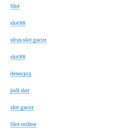
Slot
slot88
situs slot gacor
slot88
dewa303
judi slot
slot gacor
Slot online