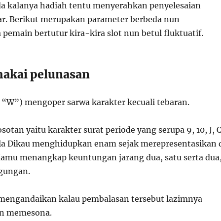
a kalanya hadiah tentu menyerahkan penyelesaian
ar. Berikut merupakan parameter berbeda nun
pemain bertutur kira-kira slot nun betul fluktuatif.
akai pelunasan
 “W”) mengoper sarwa karakter kecuali tebaran.
otan yaitu karakter surat periode yang serupa 9, 10, J, Q
ila Dikau menghidupkan enam sejak merepresentasikan 
Kamu menangkap keuntungan jarang dua, satu serta dua
ggungan.
 mengandaikan kalau pembalasan tersebut lazimnya
an memesona.