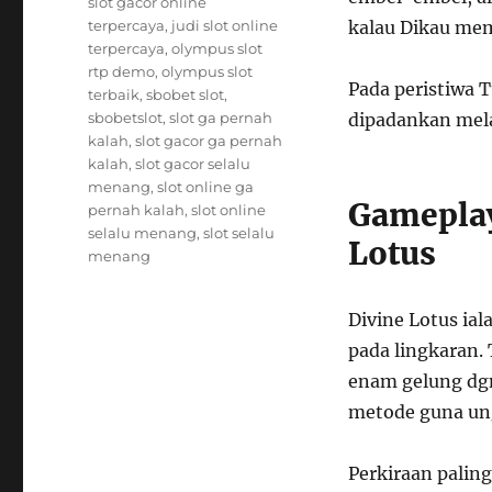
slot gacor online
terpercaya
,
judi slot online
kalau Dikau mem
terpercaya
,
olympus slot
rtp demo
,
olympus slot
Pada peristiwa T
terbaik
,
sbobet slot
,
sbobetslot
,
slot ga pernah
dipadankan mela
kalah
,
slot gacor ga pernah
kalah
,
slot gacor selalu
menang
,
slot online ga
Gameplay
pernah kalah
,
slot online
selalu menang
,
slot selalu
Lotus
menang
Divine Lotus ial
pada lingkaran. 
enam gelung dgn
metode guna ung
Perkiraan paling