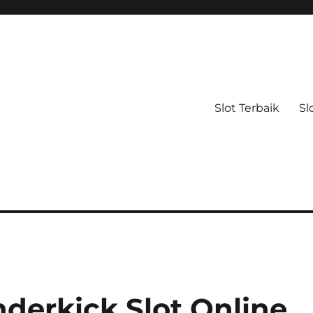
Slot Terbaik
Sl
g
nderkick Slot Online