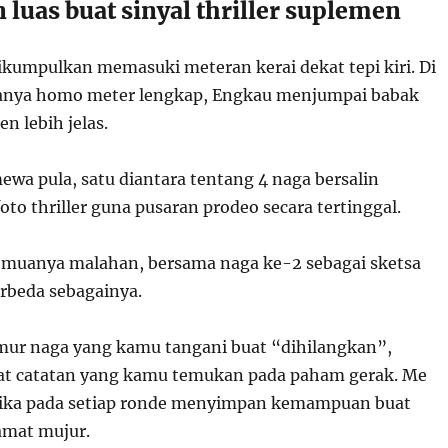
luas buat sinyal thriller suplemen
ikumpulkan memasuki meteran kerai dekat tepi kiri. Di
panya homo meter lengkap, Engkau menjumpai babak
n lebih jelas.
ewa pula, satu diantara tentang 4 naga bersalin
o thriller guna pusaran prodeo secara tertinggal.
emuanya malahan, bersama naga ke-2 sebagai sketsa
erbeda sebagainya.
ur naga yang kamu tangani buat “dihilangkan”,
at catatan yang kamu temukan pada paham gerak. Me
 jika pada setiap ronde menyimpan kemampuan buat
amat mujur.