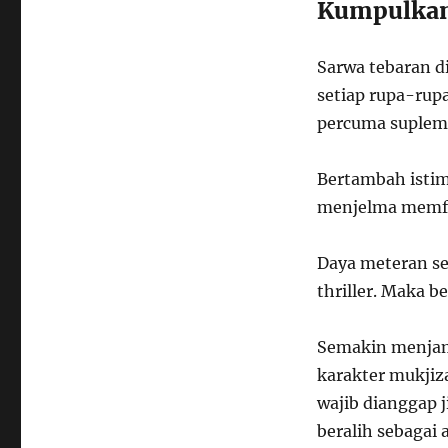
Kumpulkan 
Sarwa tebaran d
setiap rupa-ru
percuma supleme
Bertambah istim
menjelma memfot
Daya meteran s
thriller. Maka b
Semakin menjam
karakter mukjiz
wajib dianggap
beralih sebagai 