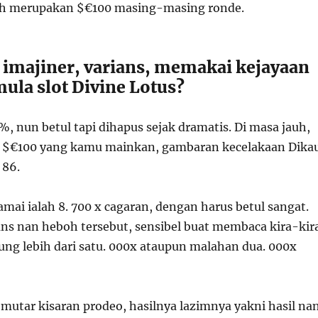
lih merupakan $€100 masing-masing ronde.
 imajiner, varians, memakai kejayaan
ula slot Divine Lotus?
%, nun betul tapi dihapus sejak dramatis. Di masa jauh,
p $€100 yang kamu mainkan, gambaran kecelakaan Dika
 86.
mai ialah 8. 700 x cagaran, dengan harus betul sangat.
ans nan heboh tersebut, sensibel buat membaca kira-kir
ng lebih dari satu. 000x ataupun malahan dua. 000x
utar kisaran prodeo, hasilnya lazimnya yakni hasil na