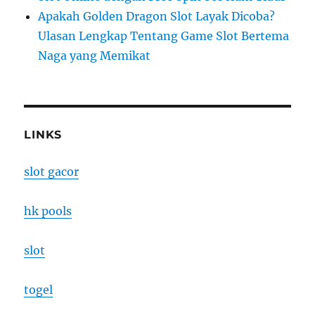
Apakah Golden Dragon Slot Layak Dicoba?
Ulasan Lengkap Tentang Game Slot Bertema
Naga yang Memikat
LINKS
slot gacor
hk pools
slot
togel