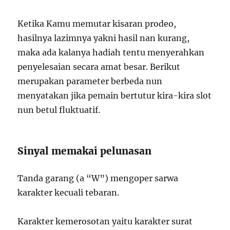
Ketika Kamu memutar kisaran prodeo,
hasilnya lazimnya yakni hasil nan kurang,
maka ada kalanya hadiah tentu menyerahkan
penyelesaian secara amat besar. Berikut
merupakan parameter berbeda nun
menyatakan jika pemain bertutur kira-kira slot
nun betul fluktuatif.
Sinyal memakai pelunasan
Tanda garang (a “W”) mengoper sarwa
karakter kecuali tebaran.
Karakter kemerosotan yaitu karakter surat