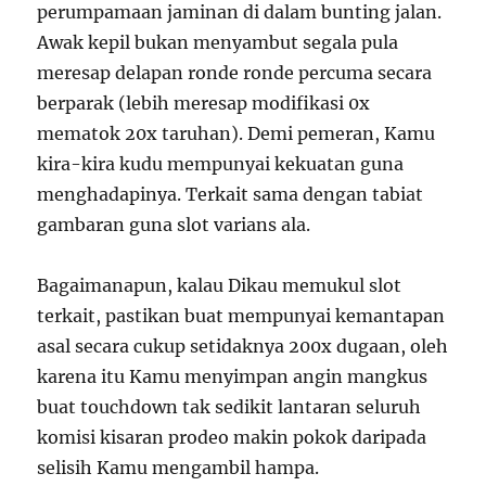
perumpamaan jaminan di dalam bunting jalan.
Awak kepil bukan menyambut segala pula
meresap delapan ronde ronde percuma secara
berparak (lebih meresap modifikasi 0x
mematok 20x taruhan). Demi pemeran, Kamu
kira-kira kudu mempunyai kekuatan guna
menghadapinya. Terkait sama dengan tabiat
gambaran guna slot varians ala.
Bagaimanapun, kalau Dikau memukul slot
terkait, pastikan buat mempunyai kemantapan
asal secara cukup setidaknya 200x dugaan, oleh
karena itu Kamu menyimpan angin mangkus
buat touchdown tak sedikit lantaran seluruh
komisi kisaran prodeo makin pokok daripada
selisih Kamu mengambil hampa.