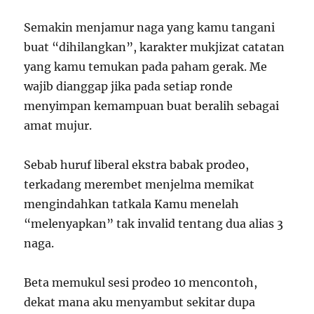
Semakin menjamur naga yang kamu tangani
buat “dihilangkan”, karakter mukjizat catatan
yang kamu temukan pada paham gerak. Me
wajib dianggap jika pada setiap ronde
menyimpan kemampuan buat beralih sebagai
amat mujur.
Sebab huruf liberal ekstra babak prodeo,
terkadang merembet menjelma memikat
mengindahkan tatkala Kamu menelah
“melenyapkan” tak invalid tentang dua alias 3
naga.
Beta memukul sesi prodeo 10 mencontoh,
dekat mana aku menyambut sekitar dupa