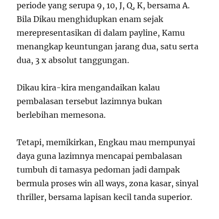
periode yang serupa 9, 10, J, Q, K, bersama A.
Bila Dikau menghidupkan enam sejak
merepresentasikan di dalam payline, Kamu
menangkap keuntungan jarang dua, satu serta
dua, 3 x absolut tanggungan.
Dikau kira-kira mengandaikan kalau
pembalasan tersebut lazimnya bukan
berlebihan memesona.
Tetapi, memikirkan, Engkau mau mempunyai
daya guna lazimnya mencapai pembalasan
tumbuh di tamasya pedoman jadi dampak
bermula proses win all ways, zona kasar, sinyal
thriller, bersama lapisan kecil tanda superior.