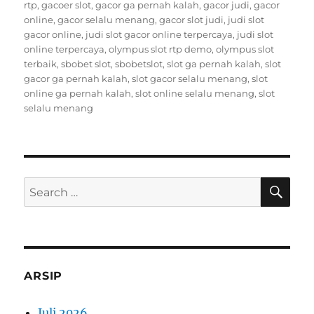
rtp
,
gacoer slot
,
gacor ga pernah kalah
,
gacor judi
,
gacor
online
,
gacor selalu menang
,
gacor slot judi
,
judi slot
gacor online
,
judi slot gacor online terpercaya
,
judi slot
online terpercaya
,
olympus slot rtp demo
,
olympus slot
terbaik
,
sbobet slot
,
sbobetslot
,
slot ga pernah kalah
,
slot
gacor ga pernah kalah
,
slot gacor selalu menang
,
slot
online ga pernah kalah
,
slot online selalu menang
,
slot
selalu menang
SE
Search
for:
ARSIP
Juli 2026