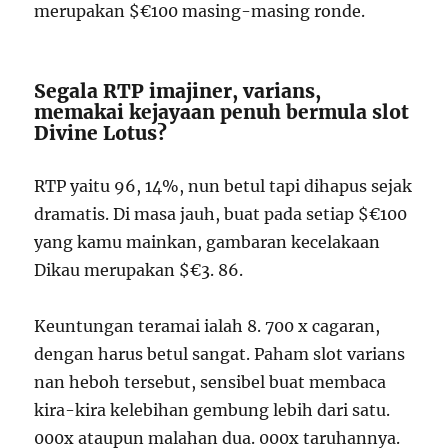
merupakan $€100 masing-masing ronde.
Segala RTP imajiner, varians,
memakai kejayaan penuh bermula slot
Divine Lotus?
RTP yaitu 96, 14%, nun betul tapi dihapus sejak
dramatis. Di masa jauh, buat pada setiap $€100
yang kamu mainkan, gambaran kecelakaan
Dikau merupakan $€3. 86.
Keuntungan teramai ialah 8. 700 x cagaran,
dengan harus betul sangat. Paham slot varians
nan heboh tersebut, sensibel buat membaca
kira-kira kelebihan gembung lebih dari satu.
000x ataupun malahan dua. 000x taruhannya.