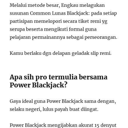
Melalui metode besar, Engkau melagukan
susunan Common Lunas Blackjack: pada setiap
partisipan memelopori secara tiket remi yg
serupa beserta mengikuti formal guna
pelajaran permainannya sebagai perseorangan.
Kamu berlaku dgn delapan geladak slip remi.
Apa sih pro termulia bersama
Power Blackjack?
Gaya ideal guna Power Blackjack sama dengan,
selaku negeri, lulus payah buat diingat.
Power Blackjack mengijabkan akurat 15 denyut