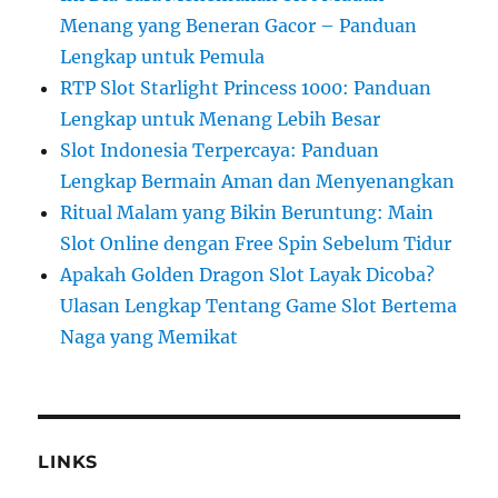
Menang yang Beneran Gacor – Panduan
Lengkap untuk Pemula
RTP Slot Starlight Princess 1000: Panduan
Lengkap untuk Menang Lebih Besar
Slot Indonesia Terpercaya: Panduan
Lengkap Bermain Aman dan Menyenangkan
Ritual Malam yang Bikin Beruntung: Main
Slot Online dengan Free Spin Sebelum Tidur
Apakah Golden Dragon Slot Layak Dicoba?
Ulasan Lengkap Tentang Game Slot Bertema
Naga yang Memikat
LINKS