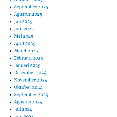
September 2025
Agustus 2025
Juli 2025
Juni 2025
Mei 2025
April 2025
Maret 2025
Februari 2025
Januari 2025
Desember 2024
November 2024
Oktober 2024
September 2024
Agustus 2024
Juli 2024
Juni 2024