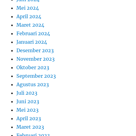
Mei 2024
April 2024
Maret 2024
Februari 2024
Januari 2024
Desember 2023
November 2023
Oktober 2023
September 2023
Agustus 2023
Juli 2023
Juni 2023
Mei 2023
April 2023
Maret 2023
Februari 2023