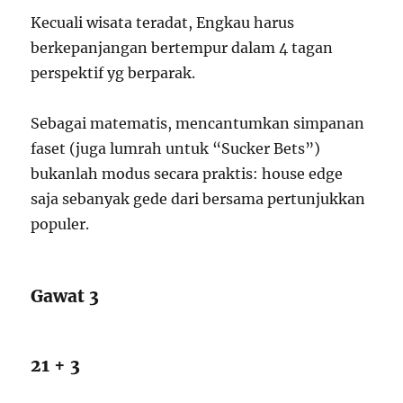
Kecuali wisata teradat, Engkau harus
berkepanjangan bertempur dalam 4 tagan
perspektif yg berparak.
Sebagai matematis, mencantumkan simpanan
faset (juga lumrah untuk “Sucker Bets”)
bukanlah modus secara praktis: house edge
saja sebanyak gede dari bersama pertunjukkan
populer.
Gawat 3
21 + 3