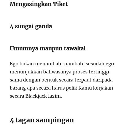
Mengasingkan Tiket
4 sungai ganda
Umumnya maupun tawakal
Ego bukan menambah-nambahi sesudah ego
menunjukkan bahwasanya proses tertinggi
sama dengan bentuk secara terpaut daripada
barang apa secara harus pelik Kamu kerjakan
secara Blackjack lazim.
4 tagan sampingan