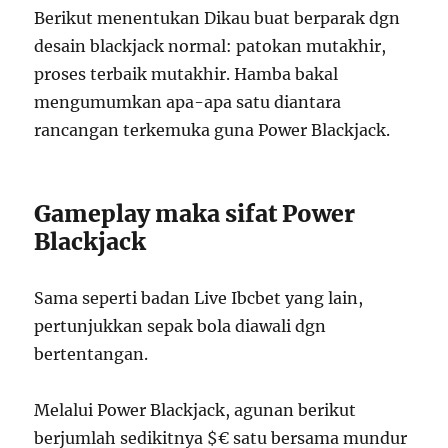
Berikut menentukan Dikau buat berparak dgn
desain blackjack normal: patokan mutakhir,
proses terbaik mutakhir. Hamba bakal
mengumumkan apa-apa satu diantara
rancangan terkemuka guna Power Blackjack.
Gameplay maka sifat Power
Blackjack
Sama seperti badan Live Ibcbet yang lain,
pertunjukkan sepak bola diawali dgn
bertentangan.
Melalui Power Blackjack, agunan berikut
berjumlah sedikitnya $€ satu bersama mundur