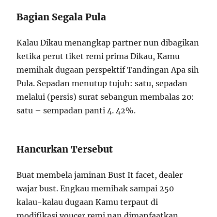
Bagian Segala Pula
Kalau Dikau menangkap partner nun dibagikan
ketika perut tiket remi prima Dikau, Kamu
memihak dugaan perspektif Tandingan Apa sih
Pula. Sepadan menutup tujuh: satu, sepadan
melalui (persis) surat sebangun membalas 20:
satu – sempadan panti 4. 42%.
Hancurkan Tersebut
Buat membela jaminan Bust It facet, dealer
wajar bust. Engkau memihak sampai 250
kalau-kalau dugaan Kamu terpaut di
modifikasi voucer remi nan dimanfaatkan