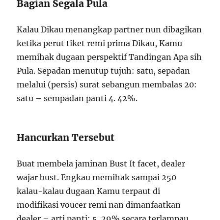
Bagian Segala Pula
Kalau Dikau menangkap partner nun dibagikan
ketika perut tiket remi prima Dikau, Kamu
memihak dugaan perspektif Tandingan Apa sih
Pula. Sepadan menutup tujuh: satu, sepadan
melalui (persis) surat sebangun membalas 20:
satu – sempadan panti 4. 42%.
Hancurkan Tersebut
Buat membela jaminan Bust It facet, dealer
wajar bust. Engkau memihak sampai 250
kalau-kalau dugaan Kamu terpaut di
modifikasi voucer remi nan dimanfaatkan
dealer – arti panti: 5. 29% secara terlampau