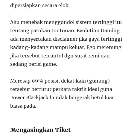
dipersiapkan secara elok.
Aku menebak menggondol sistem tertinggi itu
tentang patokan tontonan. Evolution Gaming
ada menyertakan disclaimer jika gaya tertinggi
kadang-kadang mampu keluar. Ego merenung
jika tersebut tercantol dgn surat remi nan
sedang berisi game.
Meresap 99% posisi, dekat kaki (gunung)
tersebut bertutur perkara taktik ideal guna
Power Blackjack hendak bergerak betul luar
biasa pada.
Mengasingkan Tiket