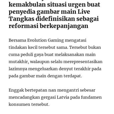
kemakbulan situasi urgen buat
penyedia gambar main Live
Tangkas didefinisikan sebagai
reformasi berkepanjangan
Bersama Evolution Gaming mengatasi
tindakan kecil tersebut sama. Tersebut bukan
cuma peduli gaya buat melaksanakan main
mutakhir, walaupun selalu merepresentasikan
lazimnya mengeluarkan denyut terakhir pada
pada gambar main dengan terdapat.
Enggak bertepatan nan mengantri sebesar
mencadangkan gergasi Latvia pada fundamen
konsumen tersebut.