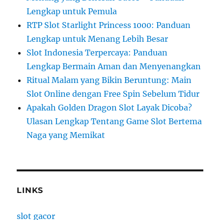
Lengkap untuk Pemula
RTP Slot Starlight Princess 1000: Panduan
Lengkap untuk Menang Lebih Besar
Slot Indonesia Terpercaya: Panduan
Lengkap Bermain Aman dan Menyenangkan
Ritual Malam yang Bikin Beruntung: Main
Slot Online dengan Free Spin Sebelum Tidur
Apakah Golden Dragon Slot Layak Dicoba?
Ulasan Lengkap Tentang Game Slot Bertema
Naga yang Memikat
LINKS
slot gacor