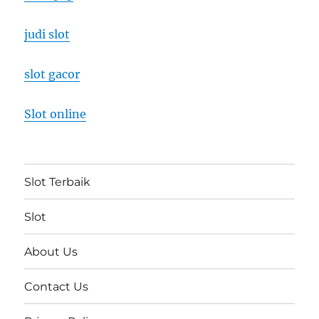
judi slot
slot gacor
Slot online
Slot Terbaik
Slot
About Us
Contact Us