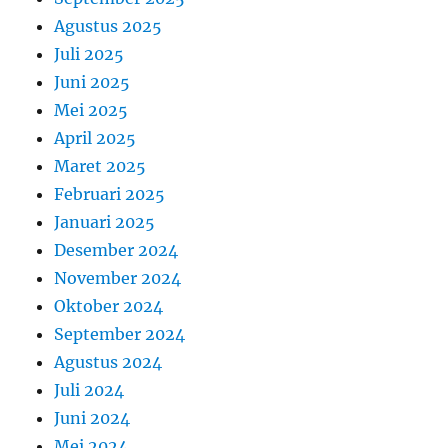
Agustus 2025
Juli 2025
Juni 2025
Mei 2025
April 2025
Maret 2025
Februari 2025
Januari 2025
Desember 2024
November 2024
Oktober 2024
September 2024
Agustus 2024
Juli 2024
Juni 2024
Mei 2024