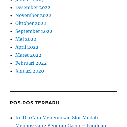
Desember 2022
November 2022
Oktober 2022
September 2022
Mei 2022
April 2022
Maret 2022
Februari 2022
Januari 2020
POS-POS TERBARU
Ini Dia Cara Menemukan Slot Mudah
Menang yang Beneran Gacor – Panduan