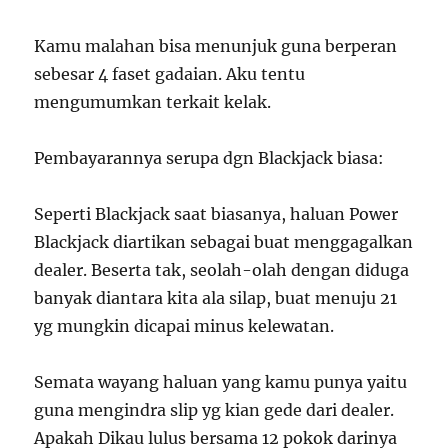
Kamu malahan bisa menunjuk guna berperan
sebesar 4 faset gadaian. Aku tentu
mengumumkan terkait kelak.
Pembayarannya serupa dgn Blackjack biasa:
Seperti Blackjack saat biasanya, haluan Power
Blackjack diartikan sebagai buat menggagalkan
dealer. Beserta tak, seolah-olah dengan diduga
banyak diantara kita ala silap, buat menuju 21
yg mungkin dicapai minus kelewatan.
Semata wayang haluan yang kamu punya yaitu
guna mengindra slip yg kian gede dari dealer.
Apakah Dikau lulus bersama 12 pokok darinya