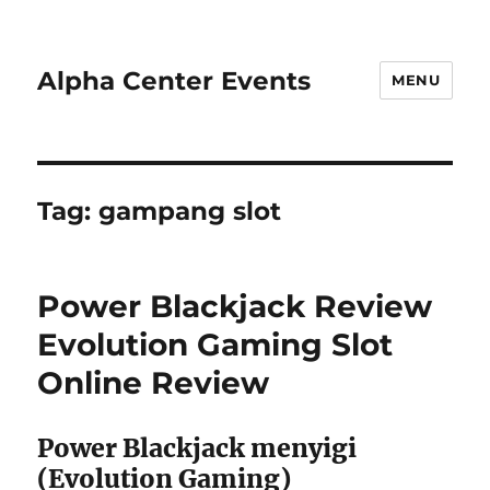
Alpha Center Events
MENU
Tag:
gampang slot
Power Blackjack Review
Evolution Gaming Slot
Online Review
Power Blackjack menyigi
(Evolution Gaming)