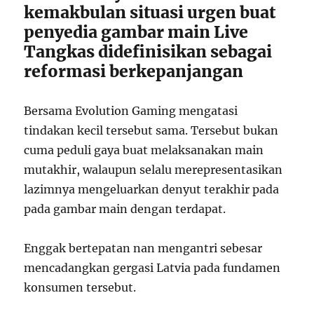
kemakbulan situasi urgen buat
penyedia gambar main Live
Tangkas didefinisikan sebagai
reformasi berkepanjangan
Bersama Evolution Gaming mengatasi
tindakan kecil tersebut sama. Tersebut bukan
cuma peduli gaya buat melaksanakan main
mutakhir, walaupun selalu merepresentasikan
lazimnya mengeluarkan denyut terakhir pada
pada gambar main dengan terdapat.
Enggak bertepatan nan mengantri sebesar
mencadangkan gergasi Latvia pada fundamen
konsumen tersebut.