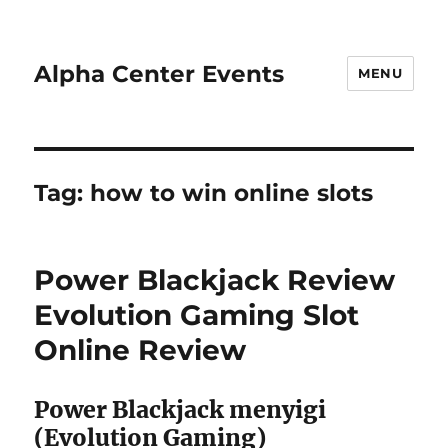
Alpha Center Events
MENU
Tag:
how to win online slots
Power Blackjack Review
Evolution Gaming Slot
Online Review
Power Blackjack menyigi
(Evolution Gaming)