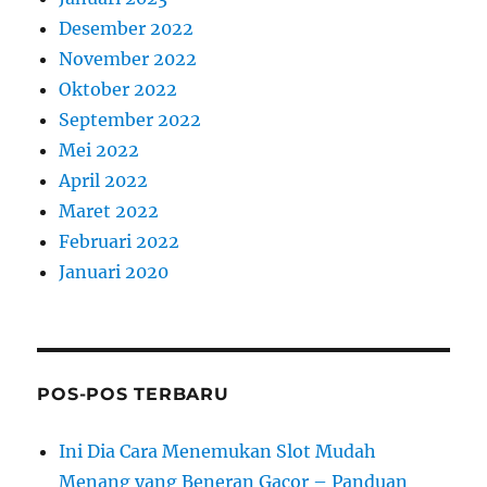
Desember 2022
November 2022
Oktober 2022
September 2022
Mei 2022
April 2022
Maret 2022
Februari 2022
Januari 2020
POS-POS TERBARU
Ini Dia Cara Menemukan Slot Mudah
Menang yang Beneran Gacor – Panduan