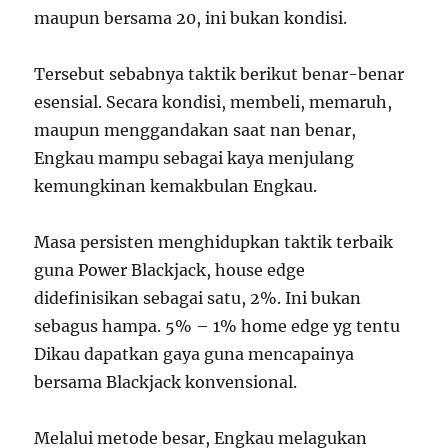
maupun bersama 20, ini bukan kondisi.
Tersebut sebabnya taktik berikut benar-benar
esensial. Secara kondisi, membeli, memaruh,
maupun menggandakan saat nan benar,
Engkau mampu sebagai kaya menjulang
kemungkinan kemakbulan Engkau.
Masa persisten menghidupkan taktik terbaik
guna Power Blackjack, house edge
didefinisikan sebagai satu, 2%. Ini bukan
sebagus hampa. 5% – 1% home edge yg tentu
Dikau dapatkan gaya guna mencapainya
bersama Blackjack konvensional.
Melalui metode besar, Engkau melagukan