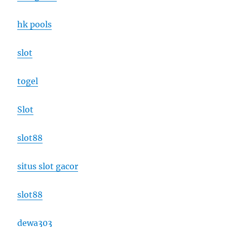
hk pools
slot
togel
Slot
slot88
situs slot gacor
slot88
dewa303