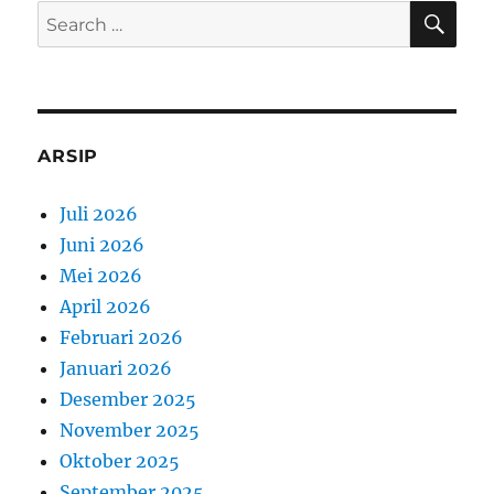
SE
Search
for:
ARSIP
Juli 2026
Juni 2026
Mei 2026
April 2026
Februari 2026
Januari 2026
Desember 2025
November 2025
Oktober 2025
September 2025