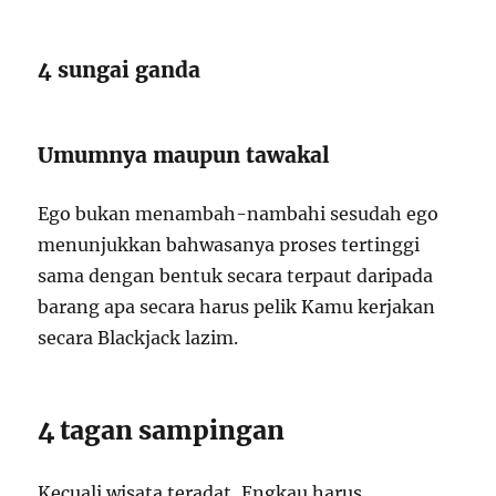
4 sungai ganda
Umumnya maupun tawakal
Ego bukan menambah-nambahi sesudah ego
menunjukkan bahwasanya proses tertinggi
sama dengan bentuk secara terpaut daripada
barang apa secara harus pelik Kamu kerjakan
secara Blackjack lazim.
4 tagan sampingan
Kecuali wisata teradat, Engkau harus