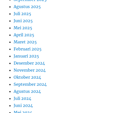
Agustus 2025
Juli 2025
Juni 2025
Mei 2025
April 2025
Maret 2025
Februari 2025
Januari 2025
Desember 2024
November 2024
Oktober 2024
September 2024
Agustus 2024
Juli 2024
Juni 2024
Mei 2024