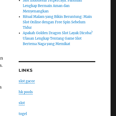
Slot Indonesia Terpercaya: Panduan
Lengkap Bermain Aman dan
Menyenangkan
Ritual Malam yang Bikin Beruntung: Main
Slot Online dengan Free Spin Sebelum
Tidur
Apakah Golden Dragon Slot Layak Dicoba?
Ulasan Lengkap Tentang Game Slot
Bertema Naga yang Memikat
an
a.
LINKS
slot gacor
a
hk pools
slot
togel