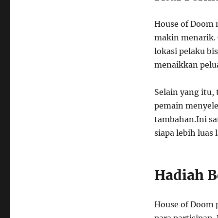
House of Doom m
makin menarik. 
lokasi pelaku bi
menaikkan pelua
Selain yang itu,
pemain menyelek
tambahan.Ini sa
siapa lebih luas 
Hadiah B
House of Doom 