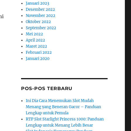
Januari 2023
Desember 2022
November 2022
ni
Oktober 2022
September 2022
Mei 2022
April 2022
Maret 2022
Februari 2022
Januari 2020
POS-POS TERBARU
Ini Dia Cara Menemukan Slot Mudah
Menang yang Beneran Gacor – Panduan
Lengkap untuk Pemula
RTP Slot Starlight Princess 1000: Panduan
Lengkap untuk Menang Lebih Besar