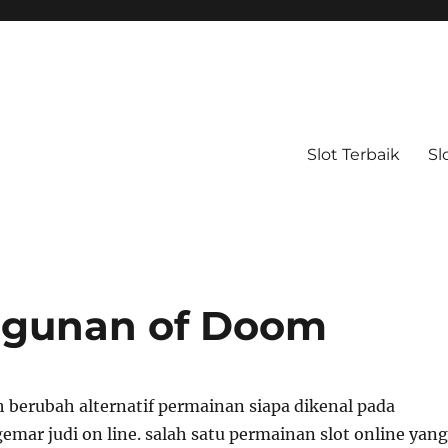
Slot Terbaik
Sl
angunan of Doom
h berubah alternatif permainan siapa dikenal pada
mar judi on line. salah satu permainan slot online yang