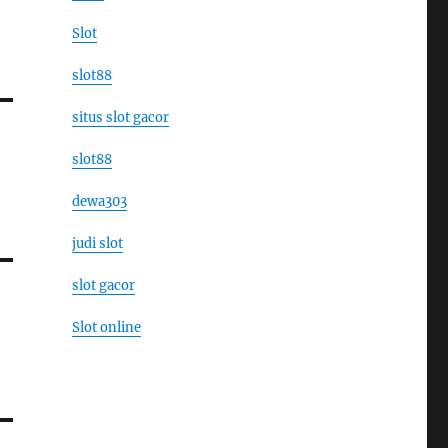
Slot
slot88
situs slot gacor
slot88
dewa303
judi slot
slot gacor
Slot online