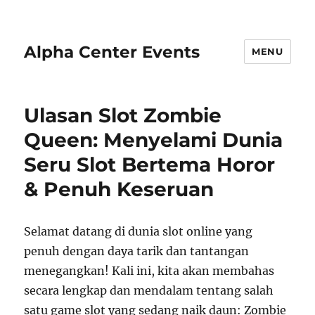
Alpha Center Events
MENU
Ulasan Slot Zombie
Queen: Menyelami Dunia
Seru Slot Bertema Horor
& Penuh Keseruan
Selamat datang di dunia slot online yang
penuh dengan daya tarik dan tantangan
menegangkan! Kali ini, kita akan membahas
secara lengkap dan mendalam tentang salah
satu game slot yang sedang naik daun: Zombie