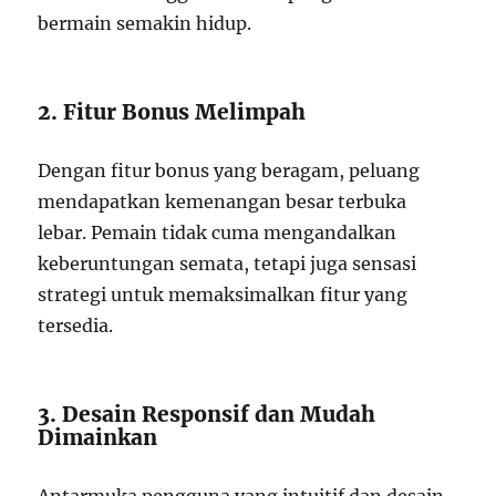
bermain semakin hidup.
2. Fitur Bonus Melimpah
Dengan fitur bonus yang beragam, peluang
mendapatkan kemenangan besar terbuka
lebar. Pemain tidak cuma mengandalkan
keberuntungan semata, tetapi juga sensasi
strategi untuk memaksimalkan fitur yang
tersedia.
3. Desain Responsif dan Mudah
Dimainkan