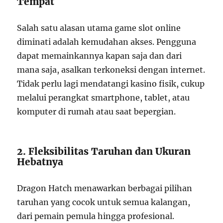
Tempat
Salah satu alasan utama game slot online
diminati adalah kemudahan akses. Pengguna
dapat memainkannya kapan saja dan dari
mana saja, asalkan terkoneksi dengan internet.
Tidak perlu lagi mendatangi kasino fisik, cukup
melalui perangkat smartphone, tablet, atau
komputer di rumah atau saat bepergian.
2. Fleksibilitas Taruhan dan Ukuran
Hebatnya
Dragon Hatch menawarkan berbagai pilihan
taruhan yang cocok untuk semua kalangan,
dari pemain pemula hingga profesional.