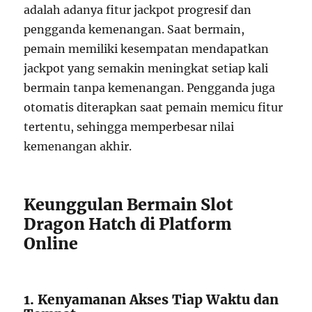
adalah adanya fitur jackpot progresif dan
pengganda kemenangan. Saat bermain,
pemain memiliki kesempatan mendapatkan
jackpot yang semakin meningkat setiap kali
bermain tanpa kemenangan. Pengganda juga
otomatis diterapkan saat pemain memicu fitur
tertentu, sehingga memperbesar nilai
kemenangan akhir.
Keunggulan Bermain Slot
Dragon Hatch di Platform
Online
1. Kenyamanan Akses Tiap Waktu dan