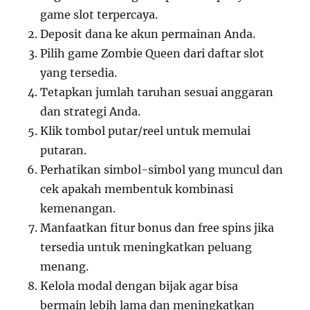
game slot terpercaya.
Deposit dana ke akun permainan Anda.
Pilih game Zombie Queen dari daftar slot
yang tersedia.
Tetapkan jumlah taruhan sesuai anggaran
dan strategi Anda.
Klik tombol putar/reel untuk memulai
putaran.
Perhatikan simbol-simbol yang muncul dan
cek apakah membentuk kombinasi
kemenangan.
Manfaatkan fitur bonus dan free spins jika
tersedia untuk meningkatkan peluang
menang.
Kelola modal dengan bijak agar bisa
bermain lebih lama dan meningkatkan