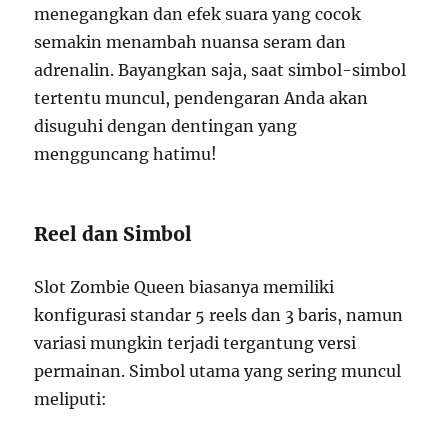
menegangkan dan efek suara yang cocok
semakin menambah nuansa seram dan
adrenalin. Bayangkan saja, saat simbol-simbol
tertentu muncul, pendengaran Anda akan
disuguhi dengan dentingan yang
mengguncang hatimu!
Reel dan Simbol
Slot Zombie Queen biasanya memiliki
konfigurasi standar 5 reels dan 3 baris, namun
variasi mungkin terjadi tergantung versi
permainan. Simbol utama yang sering muncul
meliputi: