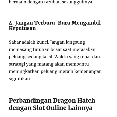
bermain dengan taruhan sesungguhnya.
4. Jangan Terburu-Buru Mengambil
Keputusan
Sabar adalah kunci. Jangan langsung
memasang taruhan besar saat merasakan
peluang sedang kecil. Waktu yang tepat dan
strategi yang matang akan membantu
meningkatkan peluang meraih kemenangan
signifikan.
Perbandingan Dragon Hatch
dengan Slot Online Lainnya