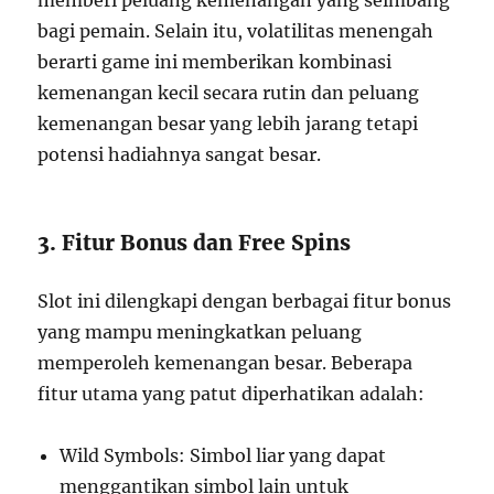
memberi peluang kemenangan yang seimbang
bagi pemain. Selain itu, volatilitas menengah
berarti game ini memberikan kombinasi
kemenangan kecil secara rutin dan peluang
kemenangan besar yang lebih jarang tetapi
potensi hadiahnya sangat besar.
3. Fitur Bonus dan Free Spins
Slot ini dilengkapi dengan berbagai fitur bonus
yang mampu meningkatkan peluang
memperoleh kemenangan besar. Beberapa
fitur utama yang patut diperhatikan adalah:
Wild Symbols: Simbol liar yang dapat
menggantikan simbol lain untuk