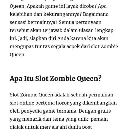
Queen. Apakah game ini layak dicoba? Apa
kelebihan dan kekurangannya? Bagaimana
sensasi bermainnya? Semua pertanyaan
tersebut akan terjawab dalam ulasan lengkap
ini. Jadi, siapkan diri Anda karena kita akan
mengupas tuntas segala aspek dari slot Zombie
Queen.
Apa Itu Slot Zombie Queen?
Slot Zombie Queen adalah sebuah permainan
slot online bertema horor yang dikembangkan
oleh penyedia game ternama. Dengan grafis
yang menarik dan tema yang unik, pemain
diajak untuk menjelajahi dunia post-