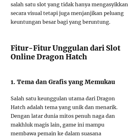
salah satu slot yang tidak hanya mengasyikkan
secara visual tetapi juga menjanjikan peluang
keuntungan besar bagi yang beruntung.
Fitur-Fitur Unggulan dari Slot
Online Dragon Hatch
1. Tema dan Grafis yang Memukau
Salah satu keunggulan utama dari Dragon
Hatch adalah tema yang unik dan menarik.
Dengan latar dunia mitos penuh naga dan
makhluk magis lain, game ini mampu
membawa pemain ke dalam suasana