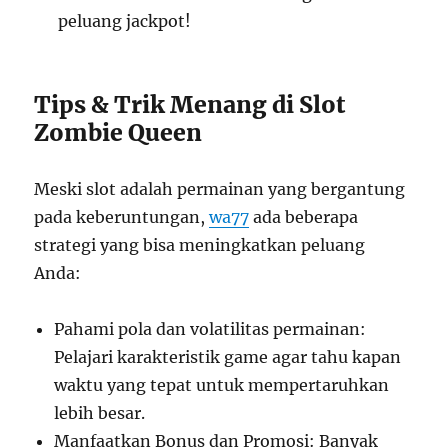
peluang jackpot!
Tips & Trik Menang di Slot
Zombie Queen
Meski slot adalah permainan yang bergantung
pada keberuntungan,
wa77
ada beberapa
strategi yang bisa meningkatkan peluang
Anda:
Pahami pola dan volatilitas permainan:
Pelajari karakteristik game agar tahu kapan
waktu yang tepat untuk mempertaruhkan
lebih besar.
Manfaatkan Bonus dan Promosi: Banyak