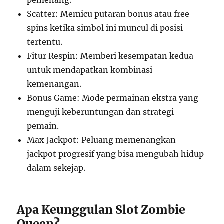
pemenang.
Scatter: Memicu putaran bonus atau free
spins ketika simbol ini muncul di posisi
tertentu.
Fitur Respin: Memberi kesempatan kedua
untuk mendapatkan kombinasi
kemenangan.
Bonus Game: Mode permainan ekstra yang
menguji keberuntungan dan strategi
pemain.
Max Jackpot: Peluang memenangkan
jackpot progresif yang bisa mengubah hidup
dalam sekejap.
Apa Keunggulan Slot Zombie
Queen?